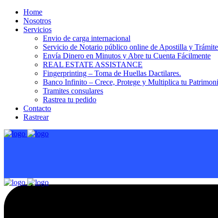
Home
Nosotros
Servicios
Envio de carga internacional
Servicio de Notario público online de Apostilla y Trámit
Envía Dinero en Minutos y Abre tu Cuenta Fácilmente
REAL ESTATE ASSISTANCE
Fingerprinting – Toma de Huellas Dactilares.
Banco Infinito – Crece, Protege y Multiplica tu Patrimon
Tramites consulares
Rastrea tu pedido
Contacto
Rastrear