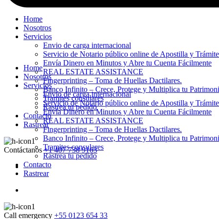
Home
Nosotros
Servicios
Envio de carga internacional
Servicio de Notario público online de Apostilla y Trámit
Envía Dinero en Minutos y Abre tu Cuenta Fácilmente
Home
REAL ESTATE ASSISTANCE
Nosotros
Fingerprinting – Toma de Huellas Dactilares.
Servicios
Banco Infinito – Crece, Protege y Multiplica tu Patrimon
Envio de carga internacional
Tramites consulares
Servicio de Notario público online de Apostilla y Trámit
Rastrea tu pedido
Envía Dinero en Minutos y Abre tu Cuenta Fácilmente
Contacto
REAL ESTATE ASSISTANCE
Rastrear
Fingerprinting – Toma de Huellas Dactilares.
Banco Infinito – Crece, Protege y Multiplica tu Patrimon
Tramites consulares
Contáctanos
+1 407 738 9163
Rastrea tu pedido
Contacto
Rastrear
Call emergency
+55 0123 654 33