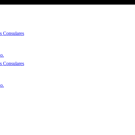
es Consulares
io.
es Consulares
io.