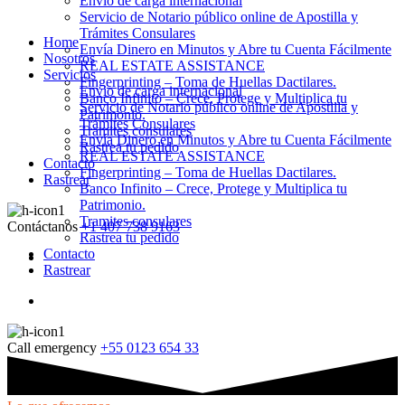
Envio de carga internacional
Servicio de Notario público online de Apostilla y
Trámites Consulares
Home
Envía Dinero en Minutos y Abre tu Cuenta Fácilmente
Nosotros
REAL ESTATE ASSISTANCE
Servicios
Fingerprinting – Toma de Huellas Dactilares.
Envio de carga internacional
Banco Infinito – Crece, Protege y Multiplica tu
Servicio de Notario público online de Apostilla y
Patrimonio.
Trámites Consulares
Tramites consulares
Envía Dinero en Minutos y Abre tu Cuenta Fácilmente
Rastrea tu pedido
REAL ESTATE ASSISTANCE
Contacto
Fingerprinting – Toma de Huellas Dactilares.
Rastrear
Banco Infinito – Crece, Protege y Multiplica tu
Patrimonio.
Tramites consulares
Contáctanos
+1 407 738 9163
Rastrea tu pedido
Contacto
Rastrear
Call emergency
+55 0123 654 33