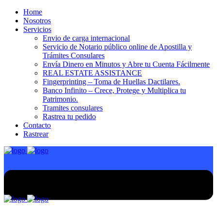
Home
Nosotros
Servicios
Envio de carga internacional
Servicio de Notario público online de Apostilla y
Trámites Consulares
Envía Dinero en Minutos y Abre tu Cuenta Fácilmente
REAL ESTATE ASSISTANCE
Fingerprinting – Toma de Huellas Dactilares.
Banco Infinito – Crece, Protege y Multiplica tu
Patrimonio.
Tramites consulares
Rastrea tu pedido
Contacto
Rastrear