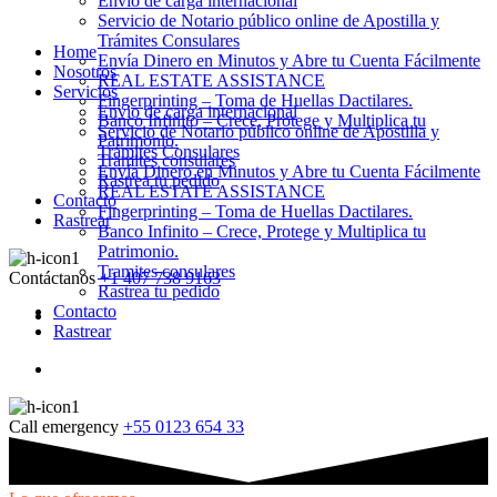
Envio de carga internacional
Servicio de Notario público online de Apostilla y
Trámites Consulares
Home
Envía Dinero en Minutos y Abre tu Cuenta Fácilmente
Nosotros
REAL ESTATE ASSISTANCE
Servicios
Fingerprinting – Toma de Huellas Dactilares.
Envio de carga internacional
Banco Infinito – Crece, Protege y Multiplica tu
Servicio de Notario público online de Apostilla y
Patrimonio.
Trámites Consulares
Tramites consulares
Envía Dinero en Minutos y Abre tu Cuenta Fácilmente
Rastrea tu pedido
REAL ESTATE ASSISTANCE
Contacto
Fingerprinting – Toma de Huellas Dactilares.
Rastrear
Banco Infinito – Crece, Protege y Multiplica tu
Patrimonio.
Tramites consulares
Contáctanos
+1 407 738 9163
Rastrea tu pedido
Contacto
Rastrear
Call emergency
+55 0123 654 33