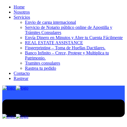
Home
Nosotros
Servicios
Envio de carga internacional
Servicio de Notario público online de Apostilla y
Trámites Consulares
Envía Dinero en Minutos y Abre tu Cuenta Fácilmente
REAL ESTATE ASSISTANCE
Fingerprinting – Toma de Huellas Dactilares.
Banco Infinito – Crece, Protege y Multiplica tu
Patrimonio.
Tramites consulares
Rastrea tu pedido
Contacto
Rastrear