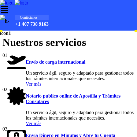
Contáctanos
Lo que ofrecemos
+1 407 738 9163
Nuestros servicios
01
Envío de carga internacional
Un servicio ágil, seguro y adaptado para gestionar todos
los trámites internacionales que necesites.
Ver más
02
Notario publico online de Apostilla y Trámites
Consulares
Un servicio ágil, seguro y adaptado para gestionar todos
los trámites internacionales que necesites.
Ver más
03
Envía Dinero en Minutos y Abre tu Cuenta