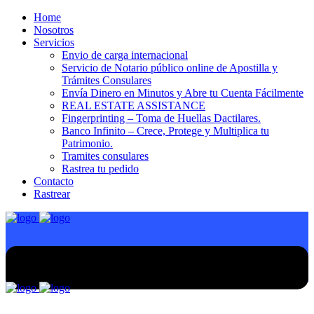
Home
Nosotros
Servicios
Envio de carga internacional
Servicio de Notario público online de Apostilla y
Trámites Consulares
Envía Dinero en Minutos y Abre tu Cuenta Fácilmente
REAL ESTATE ASSISTANCE
Fingerprinting – Toma de Huellas Dactilares.
Banco Infinito – Crece, Protege y Multiplica tu
Patrimonio.
Tramites consulares
Rastrea tu pedido
Contacto
Rastrear