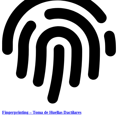
Fingerprinting – Toma de Huellas Dactilares