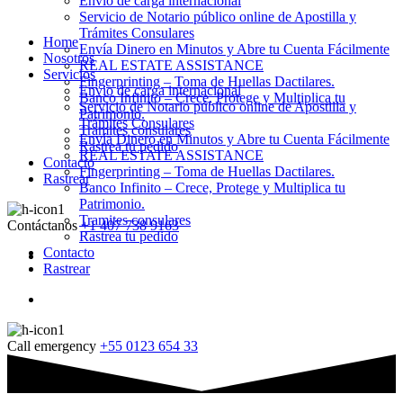
Envio de carga internacional
Servicio de Notario público online de Apostilla y
Trámites Consulares
Home
Envía Dinero en Minutos y Abre tu Cuenta Fácilmente
Nosotros
REAL ESTATE ASSISTANCE
Servicios
Fingerprinting – Toma de Huellas Dactilares.
Envio de carga internacional
Banco Infinito – Crece, Protege y Multiplica tu
Servicio de Notario público online de Apostilla y
Patrimonio.
Trámites Consulares
Tramites consulares
Envía Dinero en Minutos y Abre tu Cuenta Fácilmente
Rastrea tu pedido
REAL ESTATE ASSISTANCE
Contacto
Fingerprinting – Toma de Huellas Dactilares.
Rastrear
Banco Infinito – Crece, Protege y Multiplica tu
Patrimonio.
Tramites consulares
Contáctanos
+1 407 738 9163
Rastrea tu pedido
Contacto
Rastrear
Call emergency
+55 0123 654 33