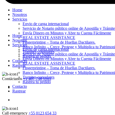
Home
Nosotros
Servicios
Envio de carga internacional
Servicio de Notario público online de Apostilla y Trámit
Envía Dinero en Minutos y Abre tu Cuenta Fácilmente
Home
REAL ESTATE ASSISTANCE
Nosotros
Fingerprinting – Toma de Huellas Dactilares.
Servicios
Banco Infinito – Crece, Protege y Multiplica tu Patrimon
Envio de carga internacional
Tramites consulares
Servicio de Notario público online de Apostilla y Trámit
Rastrea tu pedido
Envía Dinero en Minutos y Abre tu Cuenta Fácilmente
Contacto
REAL ESTATE ASSISTANCE
Rastrear
Fingerprinting – Toma de Huellas Dactilares.
Banco Infinito – Crece, Protege y Multiplica tu Patrimon
Tramites consulares
Contáctanos
+1 407 738 9163
Rastrea tu pedido
Contacto
Rastrear
Call emergency
+55 0123 654 33