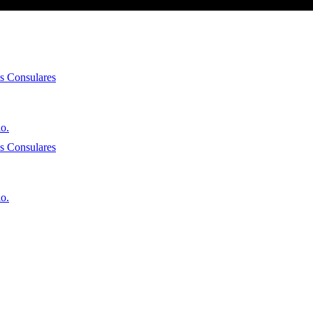
es Consulares
io.
es Consulares
io.