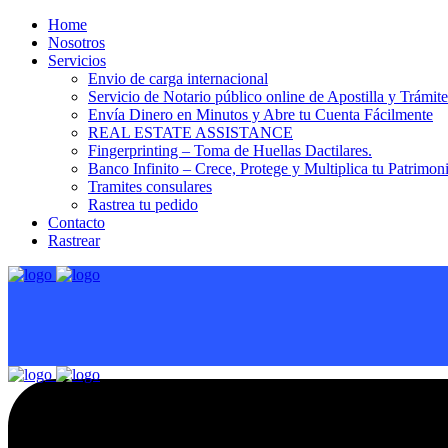
Home
Nosotros
Servicios
Envio de carga internacional
Servicio de Notario público online de Apostilla y Trámit
Envía Dinero en Minutos y Abre tu Cuenta Fácilmente
REAL ESTATE ASSISTANCE
Fingerprinting – Toma de Huellas Dactilares.
Banco Infinito – Crece, Protege y Multiplica tu Patrimon
Tramites consulares
Rastrea tu pedido
Contacto
Rastrear