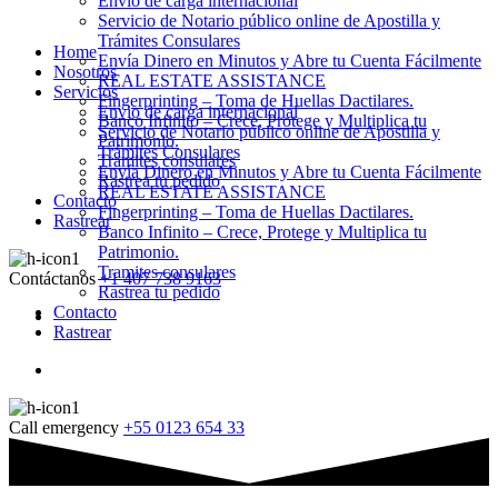
Envio de carga internacional
Servicio de Notario público online de Apostilla y
Trámites Consulares
Home
Envía Dinero en Minutos y Abre tu Cuenta Fácilmente
Nosotros
REAL ESTATE ASSISTANCE
Servicios
Fingerprinting – Toma de Huellas Dactilares.
Envio de carga internacional
Banco Infinito – Crece, Protege y Multiplica tu
Servicio de Notario público online de Apostilla y
Patrimonio.
Trámites Consulares
Tramites consulares
Envía Dinero en Minutos y Abre tu Cuenta Fácilmente
Rastrea tu pedido
REAL ESTATE ASSISTANCE
Contacto
Fingerprinting – Toma de Huellas Dactilares.
Rastrear
Banco Infinito – Crece, Protege y Multiplica tu
Patrimonio.
Tramites consulares
Contáctanos
+1 407 738 9163
Rastrea tu pedido
Contacto
Rastrear
Call emergency
+55 0123 654 33