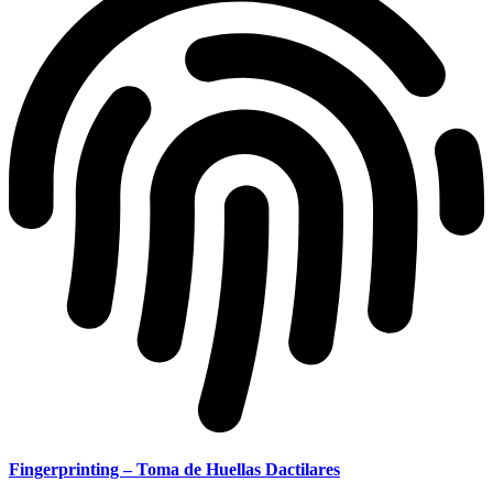
Fingerprinting – Toma de Huellas Dactilares