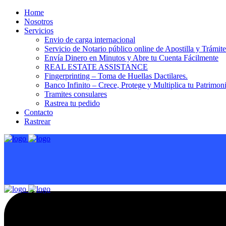
Home
Nosotros
Servicios
Envio de carga internacional
Servicio de Notario público online de Apostilla y Trámit
Envía Dinero en Minutos y Abre tu Cuenta Fácilmente
REAL ESTATE ASSISTANCE
Fingerprinting – Toma de Huellas Dactilares.
Banco Infinito – Crece, Protege y Multiplica tu Patrimon
Tramites consulares
Rastrea tu pedido
Contacto
Rastrear