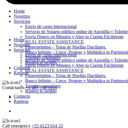
Home
Nosotros
Servicios
Envio de carga internacional
Servicio de Notario público online de Apostilla y Trámit
Envía Dinero en Minutos y Abre tu Cuenta Fácilmente
Home
REAL ESTATE ASSISTANCE
Nosotros
Fingerprinting – Toma de Huellas Dactilares.
Servicios
Banco Infinito – Crece, Protege y Multiplica tu Patrimon
Envio de carga internacional
Tramites consulares
Servicio de Notario público online de Apostilla y Trámit
Rastrea tu pedido
Envía Dinero en Minutos y Abre tu Cuenta Fácilmente
Contacto
REAL ESTATE ASSISTANCE
Rastrear
Fingerprinting – Toma de Huellas Dactilares.
Banco Infinito – Crece, Protege y Multiplica tu Patrimon
Tramites consulares
Contáctanos
+1 407 738 9163
Rastrea tu pedido
Contacto
Rastrear
Call emergency
+55 0123 654 33