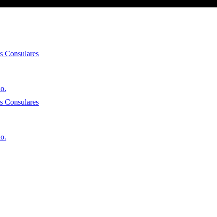
es Consulares
io.
es Consulares
io.