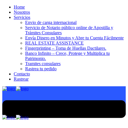
Home
Nosotros
Servicios
Envio de carga internacional
Servicio de Notario público online de Apostilla y
Trámites Consulares
Envía Dinero en Minutos y Abre tu Cuenta Fácilmente
REAL ESTATE ASSISTANCE
Fingerprinting – Toma de Huellas Dactilares.
Banco Infinito – Crece, Protege y Multiplica tu
Patrimonio.
Tramites consulares
Rastrea tu pedido
Contacto
Rastrear