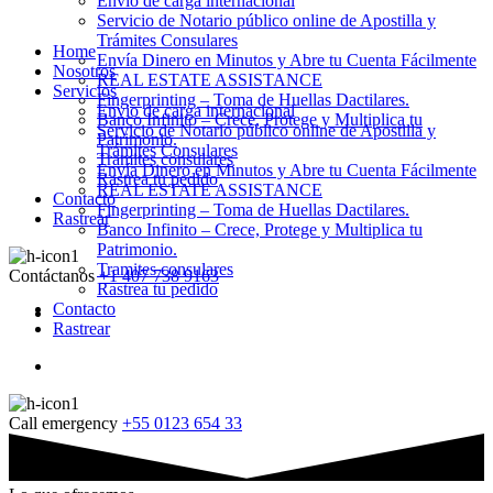
Envio de carga internacional
Servicio de Notario público online de Apostilla y
Trámites Consulares
Home
Envía Dinero en Minutos y Abre tu Cuenta Fácilmente
Nosotros
REAL ESTATE ASSISTANCE
Servicios
Fingerprinting – Toma de Huellas Dactilares.
Envio de carga internacional
Banco Infinito – Crece, Protege y Multiplica tu
Servicio de Notario público online de Apostilla y
Patrimonio.
Trámites Consulares
Tramites consulares
Envía Dinero en Minutos y Abre tu Cuenta Fácilmente
Rastrea tu pedido
REAL ESTATE ASSISTANCE
Contacto
Fingerprinting – Toma de Huellas Dactilares.
Rastrear
Banco Infinito – Crece, Protege y Multiplica tu
Patrimonio.
Tramites consulares
Contáctanos
+1 407 738 9163
Rastrea tu pedido
Contacto
Rastrear
Call emergency
+55 0123 654 33