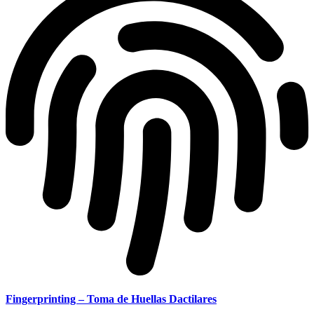
Fingerprinting – Toma de Huellas Dactilares