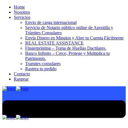
Home
Nosotros
Servicios
Envio de carga internacional
Servicio de Notario público online de Apostilla y
Trámites Consulares
Envía Dinero en Minutos y Abre tu Cuenta Fácilmente
REAL ESTATE ASSISTANCE
Fingerprinting – Toma de Huellas Dactilares.
Banco Infinito – Crece, Protege y Multiplica tu
Patrimonio.
Tramites consulares
Rastrea tu pedido
Contacto
Rastrear