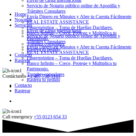
Envio de carga internacional
Servicio de Notario público online de Apostilla y
Trámites Consulares
Home
Envía Dinero en Minutos y Abre tu Cuenta Fácilmente
Nosotros
REAL ESTATE ASSISTANCE
Servicios
Fingerprinting – Toma de Huellas Dactilares.
Envio de carga internacional
Banco Infinito – Crece, Protege y Multiplica tu
Servicio de Notario público online de Apostilla y
Patrimonio.
Trámites Consulares
Tramites consulares
Envía Dinero en Minutos y Abre tu Cuenta Fácilmente
Rastrea tu pedido
REAL ESTATE ASSISTANCE
Contacto
Fingerprinting – Toma de Huellas Dactilares.
Rastrear
Banco Infinito – Crece, Protege y Multiplica tu
Patrimonio.
Tramites consulares
Contáctanos
+1 407 738 9163
Rastrea tu pedido
Contacto
Rastrear
Call emergency
+55 0123 654 33