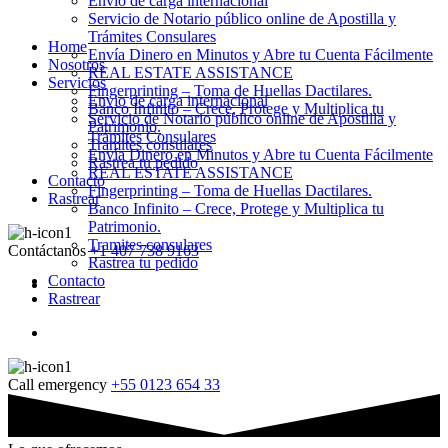
Envio de carga internacional
Servicio de Notario público online de Apostilla y
Trámites Consulares
Home
Envía Dinero en Minutos y Abre tu Cuenta Fácilmente
Nosotros
REAL ESTATE ASSISTANCE
Servicios
Fingerprinting – Toma de Huellas Dactilares.
Envio de carga internacional
Banco Infinito – Crece, Protege y Multiplica tu
Servicio de Notario público online de Apostilla y
Patrimonio.
Trámites Consulares
Tramites consulares
Envía Dinero en Minutos y Abre tu Cuenta Fácilmente
Rastrea tu pedido
REAL ESTATE ASSISTANCE
Contacto
Fingerprinting – Toma de Huellas Dactilares.
Rastrear
Banco Infinito – Crece, Protege y Multiplica tu
Patrimonio.
Tramites consulares
Contáctanos
+1 407 738 9163
Rastrea tu pedido
Contacto
Rastrear
Call emergency
+55 0123 654 33