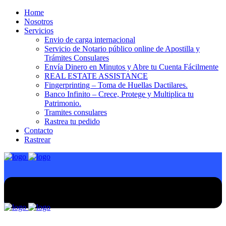
Home
Nosotros
Servicios
Envio de carga internacional
Servicio de Notario público online de Apostilla y
Trámites Consulares
Envía Dinero en Minutos y Abre tu Cuenta Fácilmente
REAL ESTATE ASSISTANCE
Fingerprinting – Toma de Huellas Dactilares.
Banco Infinito – Crece, Protege y Multiplica tu
Patrimonio.
Tramites consulares
Rastrea tu pedido
Contacto
Rastrear