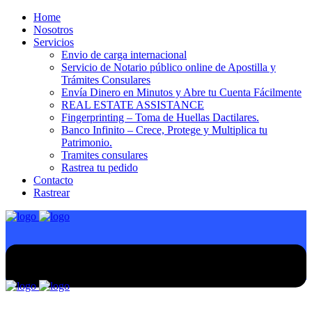
Home
Nosotros
Servicios
Envio de carga internacional
Servicio de Notario público online de Apostilla y
Trámites Consulares
Envía Dinero en Minutos y Abre tu Cuenta Fácilmente
REAL ESTATE ASSISTANCE
Fingerprinting – Toma de Huellas Dactilares.
Banco Infinito – Crece, Protege y Multiplica tu
Patrimonio.
Tramites consulares
Rastrea tu pedido
Contacto
Rastrear