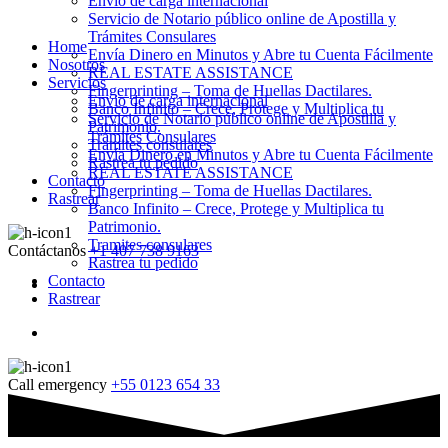
Envio de carga internacional
Servicio de Notario público online de Apostilla y
Trámites Consulares
Home
Envía Dinero en Minutos y Abre tu Cuenta Fácilmente
Nosotros
REAL ESTATE ASSISTANCE
Servicios
Fingerprinting – Toma de Huellas Dactilares.
Envio de carga internacional
Banco Infinito – Crece, Protege y Multiplica tu
Servicio de Notario público online de Apostilla y
Patrimonio.
Trámites Consulares
Tramites consulares
Envía Dinero en Minutos y Abre tu Cuenta Fácilmente
Rastrea tu pedido
REAL ESTATE ASSISTANCE
Contacto
Fingerprinting – Toma de Huellas Dactilares.
Rastrear
Banco Infinito – Crece, Protege y Multiplica tu
Patrimonio.
Tramites consulares
Contáctanos
+1 407 738 9163
Rastrea tu pedido
Contacto
Rastrear
Call emergency
+55 0123 654 33