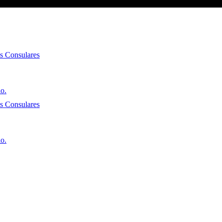
es Consulares
io.
es Consulares
io.