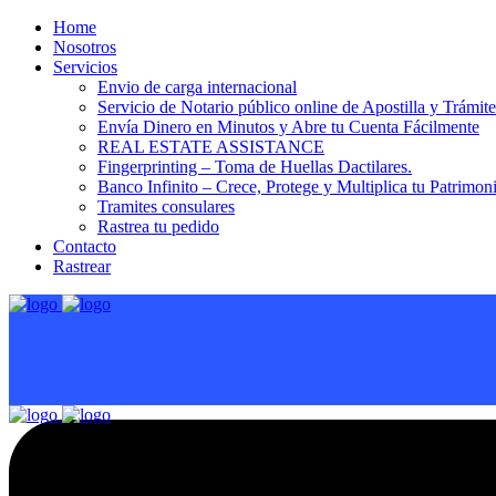
Home
Nosotros
Servicios
Envio de carga internacional
Servicio de Notario público online de Apostilla y Trámit
Envía Dinero en Minutos y Abre tu Cuenta Fácilmente
REAL ESTATE ASSISTANCE
Fingerprinting – Toma de Huellas Dactilares.
Banco Infinito – Crece, Protege y Multiplica tu Patrimon
Tramites consulares
Rastrea tu pedido
Contacto
Rastrear