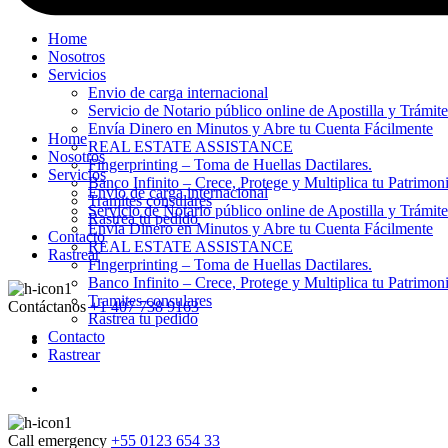
Home
Nosotros
Servicios
Envio de carga internacional
Servicio de Notario público online de Apostilla y Trámit
Envía Dinero en Minutos y Abre tu Cuenta Fácilmente
Home
REAL ESTATE ASSISTANCE
Nosotros
Fingerprinting – Toma de Huellas Dactilares.
Servicios
Banco Infinito – Crece, Protege y Multiplica tu Patrimon
Envio de carga internacional
Tramites consulares
Servicio de Notario público online de Apostilla y Trámit
Rastrea tu pedido
Envía Dinero en Minutos y Abre tu Cuenta Fácilmente
Contacto
REAL ESTATE ASSISTANCE
Rastrear
Fingerprinting – Toma de Huellas Dactilares.
Banco Infinito – Crece, Protege y Multiplica tu Patrimon
Tramites consulares
Contáctanos
+1 407 738 9163
Rastrea tu pedido
Contacto
Rastrear
Call emergency
+55 0123 654 33