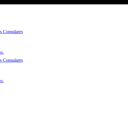
es Consulares
io.
es Consulares
io.