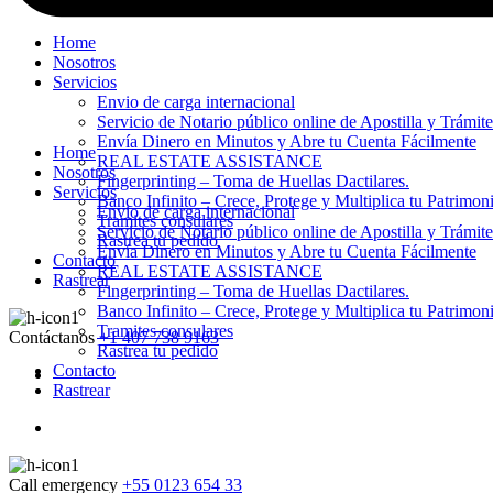
Home
Nosotros
Servicios
Envio de carga internacional
Servicio de Notario público online de Apostilla y Trámit
Envía Dinero en Minutos y Abre tu Cuenta Fácilmente
Home
REAL ESTATE ASSISTANCE
Nosotros
Fingerprinting – Toma de Huellas Dactilares.
Servicios
Banco Infinito – Crece, Protege y Multiplica tu Patrimon
Envio de carga internacional
Tramites consulares
Servicio de Notario público online de Apostilla y Trámit
Rastrea tu pedido
Envía Dinero en Minutos y Abre tu Cuenta Fácilmente
Contacto
REAL ESTATE ASSISTANCE
Rastrear
Fingerprinting – Toma de Huellas Dactilares.
Banco Infinito – Crece, Protege y Multiplica tu Patrimon
Tramites consulares
Contáctanos
+1 407 738 9163
Rastrea tu pedido
Contacto
Rastrear
Call emergency
+55 0123 654 33