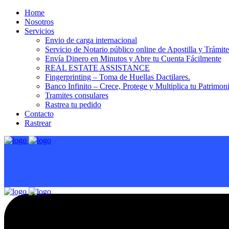
Home
Nosotros
Servicios
Envio de carga internacional
Servicio de Notario público online de Apostilla y Trámit
Envía Dinero en Minutos y Abre tu Cuenta Fácilmente
REAL ESTATE ASSISTANCE
Fingerprinting – Toma de Huellas Dactilares.
Banco Infinito – Crece, Protege y Multiplica tu Patrimon
Tramites consulares
Rastrea tu pedido
Contacto
Rastrear