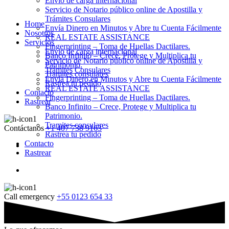
Envio de carga internacional
Servicio de Notario público online de Apostilla y
Trámites Consulares
Home
Envía Dinero en Minutos y Abre tu Cuenta Fácilmente
Nosotros
REAL ESTATE ASSISTANCE
Servicios
Fingerprinting – Toma de Huellas Dactilares.
Envio de carga internacional
Banco Infinito – Crece, Protege y Multiplica tu
Servicio de Notario público online de Apostilla y
Patrimonio.
Trámites Consulares
Tramites consulares
Envía Dinero en Minutos y Abre tu Cuenta Fácilmente
Rastrea tu pedido
REAL ESTATE ASSISTANCE
Contacto
Fingerprinting – Toma de Huellas Dactilares.
Rastrear
Banco Infinito – Crece, Protege y Multiplica tu
Patrimonio.
Tramites consulares
Contáctanos
+1 407 738 9163
Rastrea tu pedido
Contacto
Rastrear
Call emergency
+55 0123 654 33