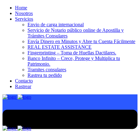
Home
Nosotros
Servicios
Envio de carga internacional
Servicio de Notario público online de Apostilla y
Trámites Consulares
Envía Dinero en Minutos y Abre tu Cuenta Fácilmente
REAL ESTATE ASSISTANCE
Fingerprinting – Toma de Huellas Dactilares.
Banco Infinito – Crece, Protege y Multiplica tu
Patrimonio.
Tramites consulares
Rastrea tu pedido
Contacto
Rastrear