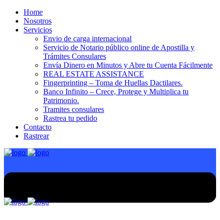
Home
Nosotros
Servicios
Envio de carga internacional
Servicio de Notario público online de Apostilla y
Trámites Consulares
Envía Dinero en Minutos y Abre tu Cuenta Fácilmente
REAL ESTATE ASSISTANCE
Fingerprinting – Toma de Huellas Dactilares.
Banco Infinito – Crece, Protege y Multiplica tu
Patrimonio.
Tramites consulares
Rastrea tu pedido
Contacto
Rastrear