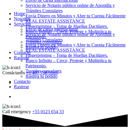
Envio de carga internacional
Servicio de Notario público online de Apostilla y
Trámites Consulares
Home
Envía Dinero en Minutos y Abre tu Cuenta Fácilmente
Nosotros
REAL ESTATE ASSISTANCE
Servicios
Fingerprinting – Toma de Huellas Dactilares.
Envio de carga internacional
Banco Infinito – Crece, Protege y Multiplica tu
Servicio de Notario público online de Apostilla y
Patrimonio.
Trámites Consulares
Tramites consulares
Envía Dinero en Minutos y Abre tu Cuenta Fácilmente
Rastrea tu pedido
REAL ESTATE ASSISTANCE
Contacto
Fingerprinting – Toma de Huellas Dactilares.
Rastrear
Banco Infinito – Crece, Protege y Multiplica tu
Patrimonio.
Tramites consulares
Contáctanos
+1 407 738 9163
Rastrea tu pedido
Contacto
Rastrear
Call emergency
+55 0123 654 33