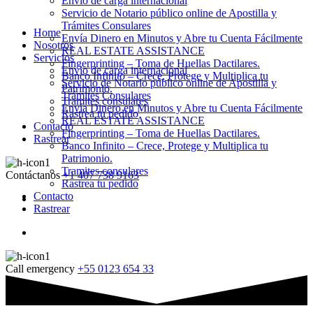
Envio de carga internacional
Servicio de Notario público online de Apostilla y
Trámites Consulares
Home
Envía Dinero en Minutos y Abre tu Cuenta Fácilmente
Nosotros
REAL ESTATE ASSISTANCE
Servicios
Fingerprinting – Toma de Huellas Dactilares.
Envio de carga internacional
Banco Infinito – Crece, Protege y Multiplica tu
Servicio de Notario público online de Apostilla y
Patrimonio.
Trámites Consulares
Tramites consulares
Envía Dinero en Minutos y Abre tu Cuenta Fácilmente
Rastrea tu pedido
REAL ESTATE ASSISTANCE
Contacto
Fingerprinting – Toma de Huellas Dactilares.
Rastrear
Banco Infinito – Crece, Protege y Multiplica tu
Patrimonio.
Tramites consulares
Contáctanos
+1 407 738 9163
Rastrea tu pedido
Contacto
Rastrear
Call emergency
+55 0123 654 33