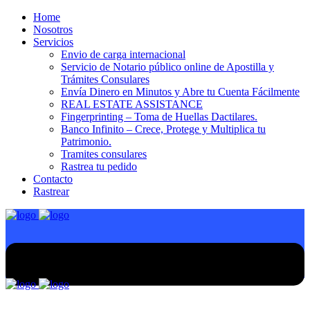
Home
Nosotros
Servicios
Envio de carga internacional
Servicio de Notario público online de Apostilla y
Trámites Consulares
Envía Dinero en Minutos y Abre tu Cuenta Fácilmente
REAL ESTATE ASSISTANCE
Fingerprinting – Toma de Huellas Dactilares.
Banco Infinito – Crece, Protege y Multiplica tu
Patrimonio.
Tramites consulares
Rastrea tu pedido
Contacto
Rastrear