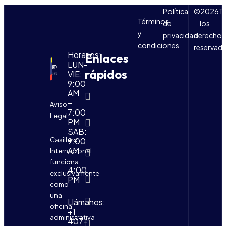
Política
©
2026
T
Términos
de
los
y
privacidad
derechos
condiciones
reservad
Horarios:
Enlaces
LUN-
rápidos
VIE:
9:00
AM
Nosotros
–
Aviso
7:00
Envio de
Legal
PM
carga
internacional
SAB:
Casillero
9:00
Envía
AM
Internacional
Dinero
–
funciona
4:00
exclusivamente
Bienes
PM
Raíces
como
una
Fingerprinting
Llámanos:
oficina
+1
administrativa
Banco
407-