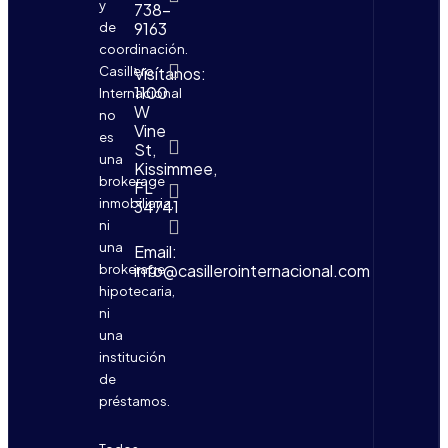
Infinito
y
738-
9163
de
Servicio
coordinación.
de
Notario
Casillero
Visítanos:
público
1100
Internacional
online
W
no
Vine
Tramites
es
St,
consulares
una
Kissimmee,
brokerage
FL
Contacto
inmobiliaria,
34741
Rastrear
ni
una
Email:
info@casillerointernacional.com
brokerage
hipotecaria,
ni
una
institución
de
préstamos.