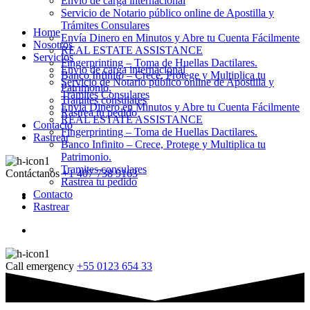
Envio de carga internacional
Servicio de Notario público online de Apostilla y
Trámites Consulares
Home
Envía Dinero en Minutos y Abre tu Cuenta Fácilmente
Nosotros
REAL ESTATE ASSISTANCE
Servicios
Fingerprinting – Toma de Huellas Dactilares.
Envio de carga internacional
Banco Infinito – Crece, Protege y Multiplica tu
Servicio de Notario público online de Apostilla y
Patrimonio.
Trámites Consulares
Tramites consulares
Envía Dinero en Minutos y Abre tu Cuenta Fácilmente
Rastrea tu pedido
REAL ESTATE ASSISTANCE
Contacto
Fingerprinting – Toma de Huellas Dactilares.
Rastrear
Banco Infinito – Crece, Protege y Multiplica tu
Patrimonio.
Tramites consulares
Contáctanos
+1 407 738 9163
Rastrea tu pedido
Contacto
Rastrear
Call emergency
+55 0123 654 33