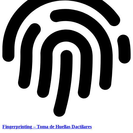
Fingerprinting – Toma de Huellas Dactilares