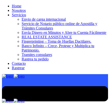
Home
Nosotros
Servicios
Envio de carga internacional
Servicio de Notario público online de Apostilla y
Trámites Consulares
Envía Dinero en Minutos y Abre tu Cuenta Fácilmente
REAL ESTATE ASSISTANCE
Fingerprinting – Toma de Huellas Dactilares.
Banco Infinito – Crece, Protege y Multiplica tu
Patrimonio.
Tramites consulares
Rastrea tu pedido
Contacto
Rastrear