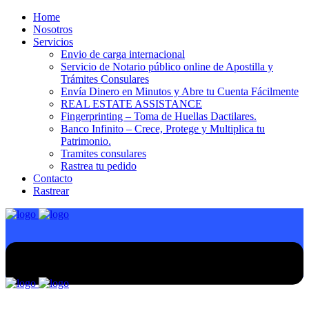
Home
Nosotros
Servicios
Envio de carga internacional
Servicio de Notario público online de Apostilla y
Trámites Consulares
Envía Dinero en Minutos y Abre tu Cuenta Fácilmente
REAL ESTATE ASSISTANCE
Fingerprinting – Toma de Huellas Dactilares.
Banco Infinito – Crece, Protege y Multiplica tu
Patrimonio.
Tramites consulares
Rastrea tu pedido
Contacto
Rastrear