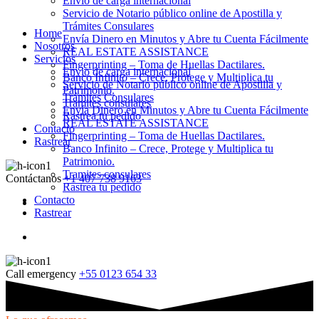
Envio de carga internacional
Servicio de Notario público online de Apostilla y
Trámites Consulares
Home
Envía Dinero en Minutos y Abre tu Cuenta Fácilmente
Nosotros
REAL ESTATE ASSISTANCE
Servicios
Fingerprinting – Toma de Huellas Dactilares.
Envio de carga internacional
Banco Infinito – Crece, Protege y Multiplica tu
Servicio de Notario público online de Apostilla y
Patrimonio.
Trámites Consulares
Tramites consulares
Envía Dinero en Minutos y Abre tu Cuenta Fácilmente
Rastrea tu pedido
REAL ESTATE ASSISTANCE
Contacto
Fingerprinting – Toma de Huellas Dactilares.
Rastrear
Banco Infinito – Crece, Protege y Multiplica tu
Patrimonio.
Tramites consulares
Contáctanos
+1 407 738 9163
Rastrea tu pedido
Contacto
Rastrear
Call emergency
+55 0123 654 33