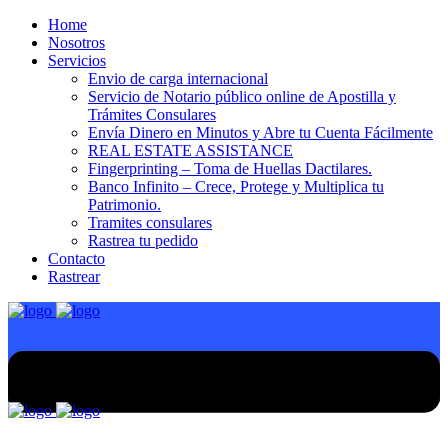
Home
Nosotros
Servicios
Envio de carga internacional
Servicio de Notario público online de Apostilla y
Trámites Consulares
Envía Dinero en Minutos y Abre tu Cuenta Fácilmente
REAL ESTATE ASSISTANCE
Fingerprinting – Toma de Huellas Dactilares.
Banco Infinito – Crece, Protege y Multiplica tu
Patrimonio.
Tramites consulares
Rastrea tu pedido
Contacto
Rastrear