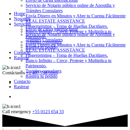
Envio de carga internacional
Servicio de Notario público online de Apostilla y
Trámites Consulares
Home
Envía Dinero en Minutos y Abre tu Cuenta Fácilmente
Nosotros
REAL ESTATE ASSISTANCE
Servicios
Fingerprinting – Toma de Huellas Dactilares.
Envio de carga internacional
Banco Infinito – Crece, Protege y Multiplica tu
Servicio de Notario público online de Apostilla y
Patrimonio.
Trámites Consulares
Tramites consulares
Envía Dinero en Minutos y Abre tu Cuenta Fácilmente
Rastrea tu pedido
REAL ESTATE ASSISTANCE
Contacto
Fingerprinting – Toma de Huellas Dactilares.
Rastrear
Banco Infinito – Crece, Protege y Multiplica tu
Patrimonio.
Tramites consulares
Contáctanos
+1 407 738 9163
Rastrea tu pedido
Contacto
Rastrear
Call emergency
+55 0123 654 33