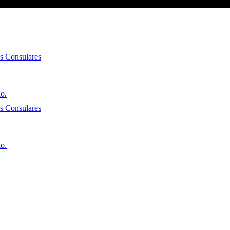
es Consulares
io.
es Consulares
io.