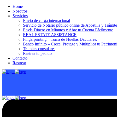
Home
Nosotros
Servicios
Envio de carga internacional
Servicio de Notario público online de Apostilla y Trámit
Envía Dinero en Minutos y Abre tu Cuenta Fácilmente
REAL ESTATE ASSISTANCE
Fingerprinting – Toma de Huellas Dactilares.
Banco Infinito – Crece, Protege y Multiplica tu Patrimon
Tramites consulares
Rastrea tu pedido
Contacto
Rastrear