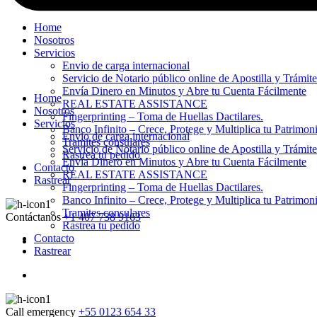
Home
Nosotros
Servicios
Envio de carga internacional
Servicio de Notario público online de Apostilla y Trámit
Envía Dinero en Minutos y Abre tu Cuenta Fácilmente
Home
REAL ESTATE ASSISTANCE
Nosotros
Fingerprinting – Toma de Huellas Dactilares.
Servicios
Banco Infinito – Crece, Protege y Multiplica tu Patrimon
Envio de carga internacional
Tramites consulares
Servicio de Notario público online de Apostilla y Trámit
Rastrea tu pedido
Envía Dinero en Minutos y Abre tu Cuenta Fácilmente
Contacto
REAL ESTATE ASSISTANCE
Rastrear
Fingerprinting – Toma de Huellas Dactilares.
Banco Infinito – Crece, Protege y Multiplica tu Patrimon
Tramites consulares
Contáctanos
+1 407 738 9163
Rastrea tu pedido
Contacto
Rastrear
Call emergency
+55 0123 654 33