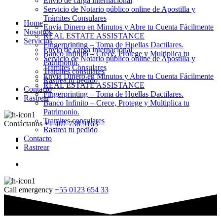
Envio de carga internacional
Servicio de Notario público online de Apostilla y
Trámites Consulares
Home
Envía Dinero en Minutos y Abre tu Cuenta Fácilmente
Nosotros
REAL ESTATE ASSISTANCE
Servicios
Fingerprinting – Toma de Huellas Dactilares.
Envio de carga internacional
Banco Infinito – Crece, Protege y Multiplica tu
Servicio de Notario público online de Apostilla y
Patrimonio.
Trámites Consulares
Tramites consulares
Envía Dinero en Minutos y Abre tu Cuenta Fácilmente
Rastrea tu pedido
REAL ESTATE ASSISTANCE
Contacto
Fingerprinting – Toma de Huellas Dactilares.
Rastrear
Banco Infinito – Crece, Protege y Multiplica tu
Patrimonio.
Tramites consulares
Contáctanos
+1 407 738 9163
Rastrea tu pedido
Contacto
Rastrear
Call emergency
+55 0123 654 33