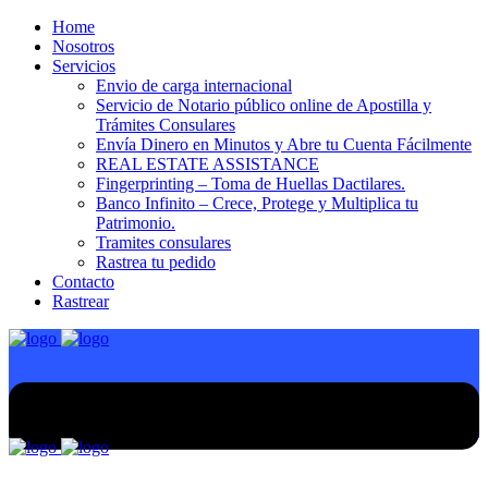
Home
Nosotros
Servicios
Envio de carga internacional
Servicio de Notario público online de Apostilla y
Trámites Consulares
Envía Dinero en Minutos y Abre tu Cuenta Fácilmente
REAL ESTATE ASSISTANCE
Fingerprinting – Toma de Huellas Dactilares.
Banco Infinito – Crece, Protege y Multiplica tu
Patrimonio.
Tramites consulares
Rastrea tu pedido
Contacto
Rastrear