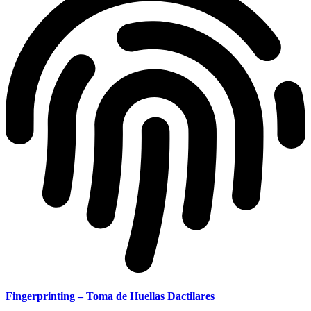
Fingerprinting – Toma de Huellas Dactilares