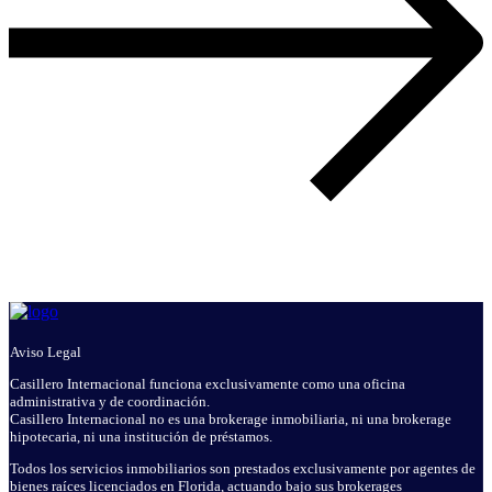
Aviso Legal
Casillero Internacional funciona exclusivamente como una oficina
administrativa y de coordinación.
Casillero Internacional no es una brokerage inmobiliaria, ni una brokerage
hipotecaria, ni una institución de préstamos.
Todos los servicios inmobiliarios son prestados exclusivamente por agentes de
bienes raíces licenciados en Florida, actuando bajo sus brokerages