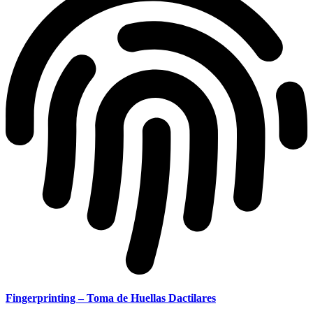
Fingerprinting – Toma de Huellas Dactilares