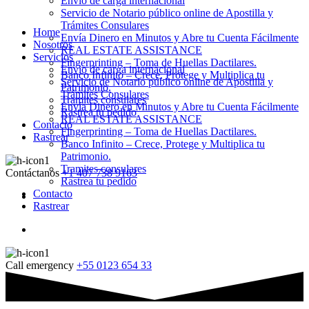
Envio de carga internacional
Servicio de Notario público online de Apostilla y
Trámites Consulares
Home
Envía Dinero en Minutos y Abre tu Cuenta Fácilmente
Nosotros
REAL ESTATE ASSISTANCE
Servicios
Fingerprinting – Toma de Huellas Dactilares.
Envio de carga internacional
Banco Infinito – Crece, Protege y Multiplica tu
Servicio de Notario público online de Apostilla y
Patrimonio.
Trámites Consulares
Tramites consulares
Envía Dinero en Minutos y Abre tu Cuenta Fácilmente
Rastrea tu pedido
REAL ESTATE ASSISTANCE
Contacto
Fingerprinting – Toma de Huellas Dactilares.
Rastrear
Banco Infinito – Crece, Protege y Multiplica tu
Patrimonio.
Tramites consulares
Contáctanos
+1 407 738 9163
Rastrea tu pedido
Contacto
Rastrear
Call emergency
+55 0123 654 33