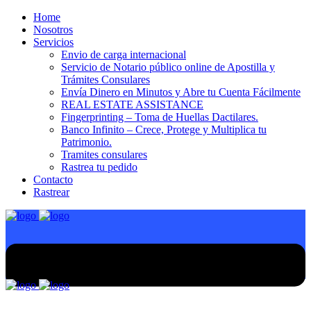
Home
Nosotros
Servicios
Envio de carga internacional
Servicio de Notario público online de Apostilla y
Trámites Consulares
Envía Dinero en Minutos y Abre tu Cuenta Fácilmente
REAL ESTATE ASSISTANCE
Fingerprinting – Toma de Huellas Dactilares.
Banco Infinito – Crece, Protege y Multiplica tu
Patrimonio.
Tramites consulares
Rastrea tu pedido
Contacto
Rastrear