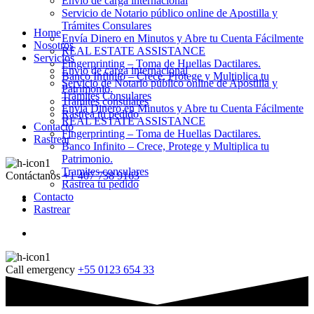
Envio de carga internacional
Servicio de Notario público online de Apostilla y
Trámites Consulares
Home
Envía Dinero en Minutos y Abre tu Cuenta Fácilmente
Nosotros
REAL ESTATE ASSISTANCE
Servicios
Fingerprinting – Toma de Huellas Dactilares.
Envio de carga internacional
Banco Infinito – Crece, Protege y Multiplica tu
Servicio de Notario público online de Apostilla y
Patrimonio.
Trámites Consulares
Tramites consulares
Envía Dinero en Minutos y Abre tu Cuenta Fácilmente
Rastrea tu pedido
REAL ESTATE ASSISTANCE
Contacto
Fingerprinting – Toma de Huellas Dactilares.
Rastrear
Banco Infinito – Crece, Protege y Multiplica tu
Patrimonio.
Tramites consulares
Contáctanos
+1 407 738 9163
Rastrea tu pedido
Contacto
Rastrear
Call emergency
+55 0123 654 33