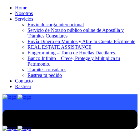
Home
Nosotros
Servicios
Envio de carga internacional
Servicio de Notario público online de Apostilla y
Trámites Consulares
Envía Dinero en Minutos y Abre tu Cuenta Fácilmente
REAL ESTATE ASSISTANCE
Fingerprinting – Toma de Huellas Dactilares.
Banco Infinito – Crece, Protege y Multiplica tu
Patrimonio.
Tramites consulares
Rastrea tu pedido
Contacto
Rastrear