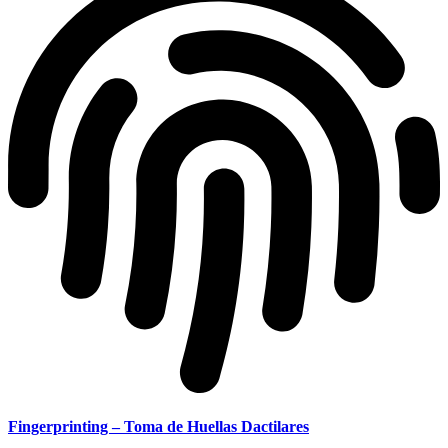
Fingerprinting – Toma de Huellas Dactilares