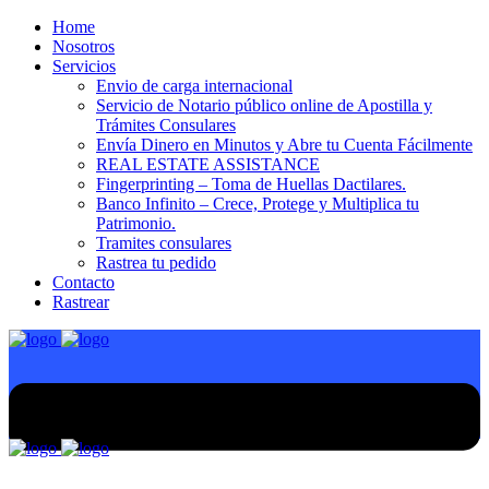
Home
Nosotros
Servicios
Envio de carga internacional
Servicio de Notario público online de Apostilla y
Trámites Consulares
Envía Dinero en Minutos y Abre tu Cuenta Fácilmente
REAL ESTATE ASSISTANCE
Fingerprinting – Toma de Huellas Dactilares.
Banco Infinito – Crece, Protege y Multiplica tu
Patrimonio.
Tramites consulares
Rastrea tu pedido
Contacto
Rastrear