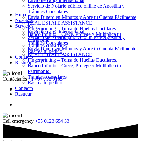
Envio de carga internacional
Servicio de Notario público online de Apostilla y
Trámites Consulares
Home
Envía Dinero en Minutos y Abre tu Cuenta Fácilmente
Nosotros
REAL ESTATE ASSISTANCE
Servicios
Fingerprinting – Toma de Huellas Dactilares.
Envio de carga internacional
Banco Infinito – Crece, Protege y Multiplica tu
Servicio de Notario público online de Apostilla y
Patrimonio.
Trámites Consulares
Tramites consulares
Envía Dinero en Minutos y Abre tu Cuenta Fácilmente
Rastrea tu pedido
REAL ESTATE ASSISTANCE
Contacto
Fingerprinting – Toma de Huellas Dactilares.
Rastrear
Banco Infinito – Crece, Protege y Multiplica tu
Patrimonio.
Tramites consulares
Contáctanos
+1 407 738 9163
Rastrea tu pedido
Contacto
Rastrear
Call emergency
+55 0123 654 33