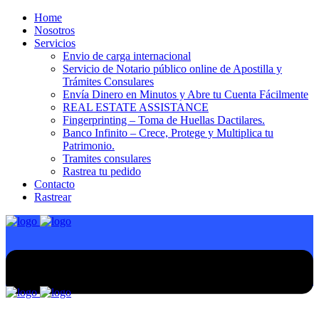
Home
Nosotros
Servicios
Envio de carga internacional
Servicio de Notario público online de Apostilla y
Trámites Consulares
Envía Dinero en Minutos y Abre tu Cuenta Fácilmente
REAL ESTATE ASSISTANCE
Fingerprinting – Toma de Huellas Dactilares.
Banco Infinito – Crece, Protege y Multiplica tu
Patrimonio.
Tramites consulares
Rastrea tu pedido
Contacto
Rastrear