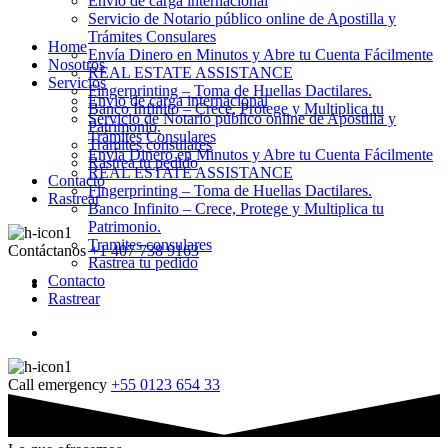
Envio de carga internacional
Servicio de Notario público online de Apostilla y
Trámites Consulares
Home
Envía Dinero en Minutos y Abre tu Cuenta Fácilmente
Nosotros
REAL ESTATE ASSISTANCE
Servicios
Fingerprinting – Toma de Huellas Dactilares.
Envio de carga internacional
Banco Infinito – Crece, Protege y Multiplica tu
Servicio de Notario público online de Apostilla y
Patrimonio.
Trámites Consulares
Tramites consulares
Envía Dinero en Minutos y Abre tu Cuenta Fácilmente
Rastrea tu pedido
REAL ESTATE ASSISTANCE
Contacto
Fingerprinting – Toma de Huellas Dactilares.
Rastrear
Banco Infinito – Crece, Protege y Multiplica tu
Patrimonio.
Tramites consulares
Contáctanos
+1 407 738 9163
Rastrea tu pedido
Contacto
Rastrear
Call emergency
+55 0123 654 33