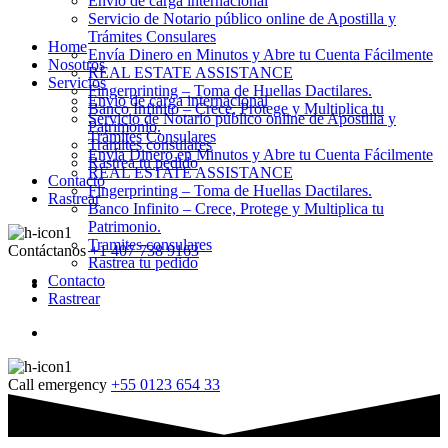
Envio de carga internacional
Servicio de Notario público online de Apostilla y
Trámites Consulares
Home
Envía Dinero en Minutos y Abre tu Cuenta Fácilmente
Nosotros
REAL ESTATE ASSISTANCE
Servicios
Fingerprinting – Toma de Huellas Dactilares.
Envio de carga internacional
Banco Infinito – Crece, Protege y Multiplica tu
Servicio de Notario público online de Apostilla y
Patrimonio.
Trámites Consulares
Tramites consulares
Envía Dinero en Minutos y Abre tu Cuenta Fácilmente
Rastrea tu pedido
REAL ESTATE ASSISTANCE
Contacto
Fingerprinting – Toma de Huellas Dactilares.
Rastrear
Banco Infinito – Crece, Protege y Multiplica tu
Patrimonio.
Tramites consulares
Contáctanos
+1 407 738 9163
Rastrea tu pedido
Contacto
Rastrear
Call emergency
+55 0123 654 33