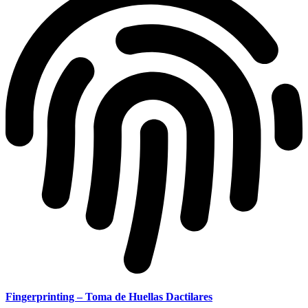
Fingerprinting – Toma de Huellas Dactilares