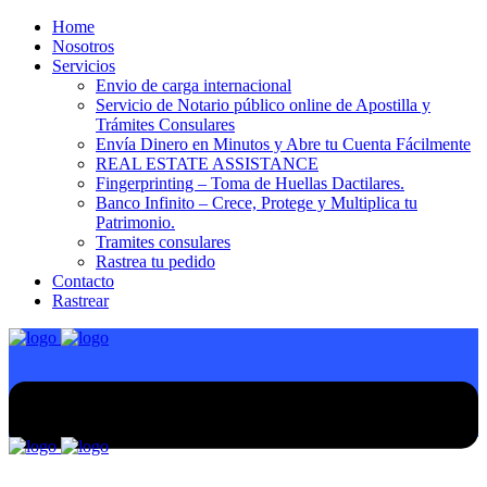
Home
Nosotros
Servicios
Envio de carga internacional
Servicio de Notario público online de Apostilla y
Trámites Consulares
Envía Dinero en Minutos y Abre tu Cuenta Fácilmente
REAL ESTATE ASSISTANCE
Fingerprinting – Toma de Huellas Dactilares.
Banco Infinito – Crece, Protege y Multiplica tu
Patrimonio.
Tramites consulares
Rastrea tu pedido
Contacto
Rastrear