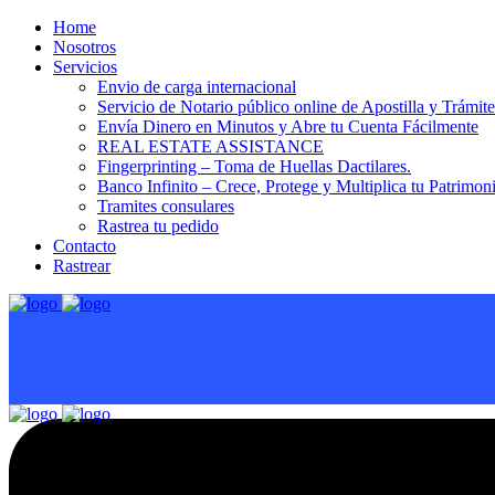
Home
Nosotros
Servicios
Envio de carga internacional
Servicio de Notario público online de Apostilla y Trámit
Envía Dinero en Minutos y Abre tu Cuenta Fácilmente
REAL ESTATE ASSISTANCE
Fingerprinting – Toma de Huellas Dactilares.
Banco Infinito – Crece, Protege y Multiplica tu Patrimon
Tramites consulares
Rastrea tu pedido
Contacto
Rastrear