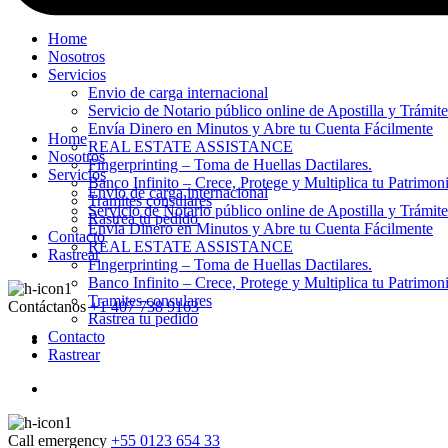
Home
Nosotros
Servicios
Envio de carga internacional
Servicio de Notario público online de Apostilla y Trámit
Envía Dinero en Minutos y Abre tu Cuenta Fácilmente
Home
REAL ESTATE ASSISTANCE
Nosotros
Fingerprinting – Toma de Huellas Dactilares.
Servicios
Banco Infinito – Crece, Protege y Multiplica tu Patrimon
Envio de carga internacional
Tramites consulares
Servicio de Notario público online de Apostilla y Trámit
Rastrea tu pedido
Envía Dinero en Minutos y Abre tu Cuenta Fácilmente
Contacto
REAL ESTATE ASSISTANCE
Rastrear
Fingerprinting – Toma de Huellas Dactilares.
Banco Infinito – Crece, Protege y Multiplica tu Patrimon
Tramites consulares
Contáctanos
+1 407 738 9163
Rastrea tu pedido
Contacto
Rastrear
Call emergency
+55 0123 654 33