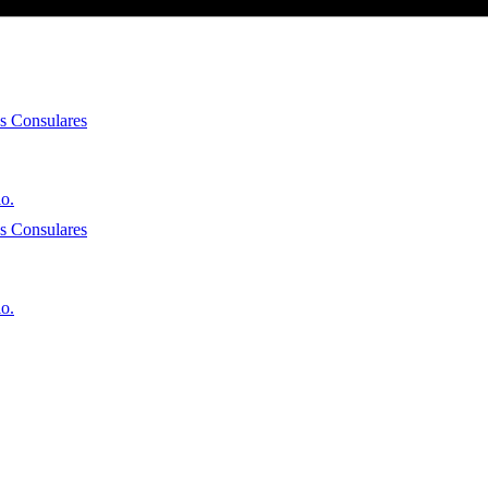
es Consulares
io.
es Consulares
io.