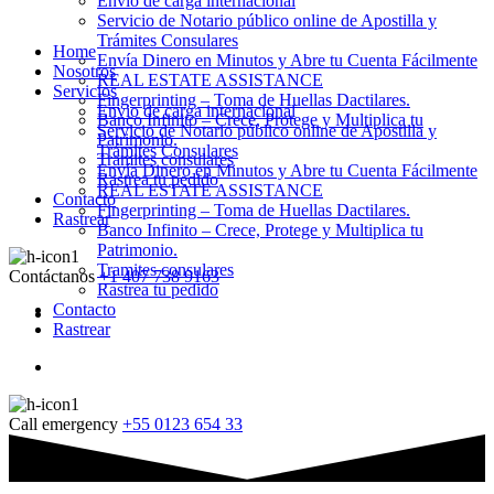
Envio de carga internacional
Servicio de Notario público online de Apostilla y
Trámites Consulares
Home
Envía Dinero en Minutos y Abre tu Cuenta Fácilmente
Nosotros
REAL ESTATE ASSISTANCE
Servicios
Fingerprinting – Toma de Huellas Dactilares.
Envio de carga internacional
Banco Infinito – Crece, Protege y Multiplica tu
Servicio de Notario público online de Apostilla y
Patrimonio.
Trámites Consulares
Tramites consulares
Envía Dinero en Minutos y Abre tu Cuenta Fácilmente
Rastrea tu pedido
REAL ESTATE ASSISTANCE
Contacto
Fingerprinting – Toma de Huellas Dactilares.
Rastrear
Banco Infinito – Crece, Protege y Multiplica tu
Patrimonio.
Tramites consulares
Contáctanos
+1 407 738 9163
Rastrea tu pedido
Contacto
Rastrear
Call emergency
+55 0123 654 33