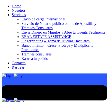
Home
Nosotros
Servicios
Envio de carga internacional
Servicio de Notario público online de Apostilla y
Trámites Consulares
Envía Dinero en Minutos y Abre tu Cuenta Fácilmente
REAL ESTATE ASSISTANCE
Fingerprinting – Toma de Huellas Dactilares.
Banco Infinito – Crece, Protege y Multiplica tu
Patrimonio.
Tramites consulares
Rastrea tu pedido
Contacto
Rastrear