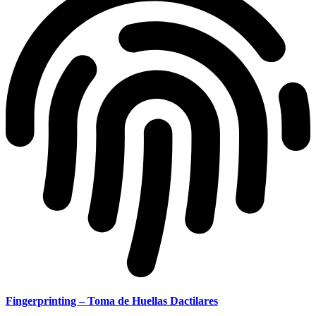
Fingerprinting – Toma de Huellas Dactilares