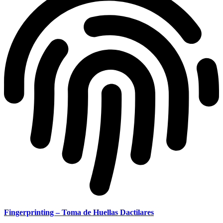
Fingerprinting – Toma de Huellas Dactilares