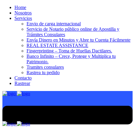
Home
Nosotros
Servicios
Envio de carga internacional
Servicio de Notario público online de Apostilla y
Trámites Consulares
Envía Dinero en Minutos y Abre tu Cuenta Fácilmente
REAL ESTATE ASSISTANCE
Fingerprinting – Toma de Huellas Dactilares.
Banco Infinito – Crece, Protege y Multiplica tu
Patrimonio.
Tramites consulares
Rastrea tu pedido
Contacto
Rastrear