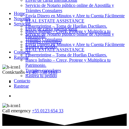
Envio de carga internacional
Servicio de Notario público online de Apostilla y
Trámites Consulares
Home
Envía Dinero en Minutos y Abre tu Cuenta Fácilmente
Nosotros
REAL ESTATE ASSISTANCE
Servicios
Fingerprinting – Toma de Huellas Dactilares.
Envio de carga internacional
Banco Infinito – Crece, Protege y Multiplica tu
Servicio de Notario público online de Apostilla y
Patrimonio.
Trámites Consulares
Tramites consulares
Envía Dinero en Minutos y Abre tu Cuenta Fácilmente
Rastrea tu pedido
REAL ESTATE ASSISTANCE
Contacto
Fingerprinting – Toma de Huellas Dactilares.
Rastrear
Banco Infinito – Crece, Protege y Multiplica tu
Patrimonio.
Tramites consulares
Contáctanos
+1 407 738 9163
Rastrea tu pedido
Contacto
Rastrear
Call emergency
+55 0123 654 33