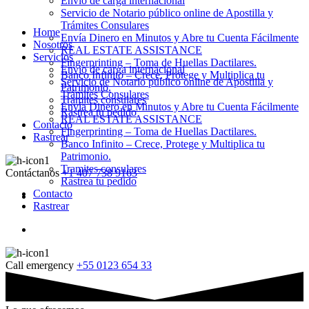
Envio de carga internacional
Servicio de Notario público online de Apostilla y
Trámites Consulares
Home
Envía Dinero en Minutos y Abre tu Cuenta Fácilmente
Nosotros
REAL ESTATE ASSISTANCE
Servicios
Fingerprinting – Toma de Huellas Dactilares.
Envio de carga internacional
Banco Infinito – Crece, Protege y Multiplica tu
Servicio de Notario público online de Apostilla y
Patrimonio.
Trámites Consulares
Tramites consulares
Envía Dinero en Minutos y Abre tu Cuenta Fácilmente
Rastrea tu pedido
REAL ESTATE ASSISTANCE
Contacto
Fingerprinting – Toma de Huellas Dactilares.
Rastrear
Banco Infinito – Crece, Protege y Multiplica tu
Patrimonio.
Tramites consulares
Contáctanos
+1 407 738 9163
Rastrea tu pedido
Contacto
Rastrear
Call emergency
+55 0123 654 33