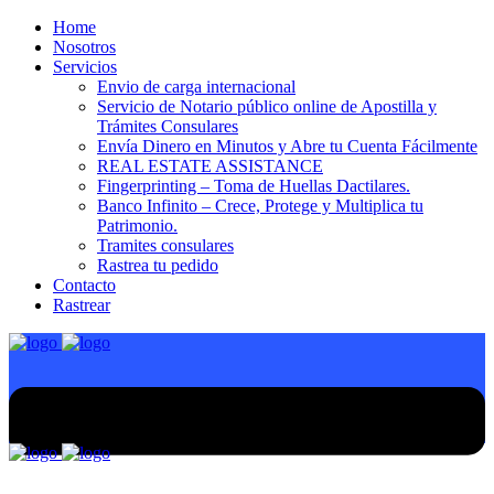
Home
Nosotros
Servicios
Envio de carga internacional
Servicio de Notario público online de Apostilla y
Trámites Consulares
Envía Dinero en Minutos y Abre tu Cuenta Fácilmente
REAL ESTATE ASSISTANCE
Fingerprinting – Toma de Huellas Dactilares.
Banco Infinito – Crece, Protege y Multiplica tu
Patrimonio.
Tramites consulares
Rastrea tu pedido
Contacto
Rastrear