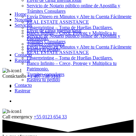
Envio de carga internacional
Servicio de Notario público online de Apostilla y
Trámites Consulares
Home
Envía Dinero en Minutos y Abre tu Cuenta Fácilmente
Nosotros
REAL ESTATE ASSISTANCE
Servicios
Fingerprinting – Toma de Huellas Dactilares.
Envio de carga internacional
Banco Infinito – Crece, Protege y Multiplica tu
Servicio de Notario público online de Apostilla y
Patrimonio.
Trámites Consulares
Tramites consulares
Envía Dinero en Minutos y Abre tu Cuenta Fácilmente
Rastrea tu pedido
REAL ESTATE ASSISTANCE
Contacto
Fingerprinting – Toma de Huellas Dactilares.
Rastrear
Banco Infinito – Crece, Protege y Multiplica tu
Patrimonio.
Tramites consulares
Contáctanos
+1 407 738 9163
Rastrea tu pedido
Contacto
Rastrear
Call emergency
+55 0123 654 33