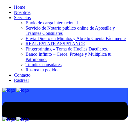
Home
Nosotros
Servicios
Envio de carga internacional
Servicio de Notario público online de Apostilla y
Trámites Consulares
Envía Dinero en Minutos y Abre tu Cuenta Fácilmente
REAL ESTATE ASSISTANCE
Fingerprinting – Toma de Huellas Dactilares.
Banco Infinito – Crece, Protege y Multiplica tu
Patrimonio.
Tramites consulares
Rastrea tu pedido
Contacto
Rastrear