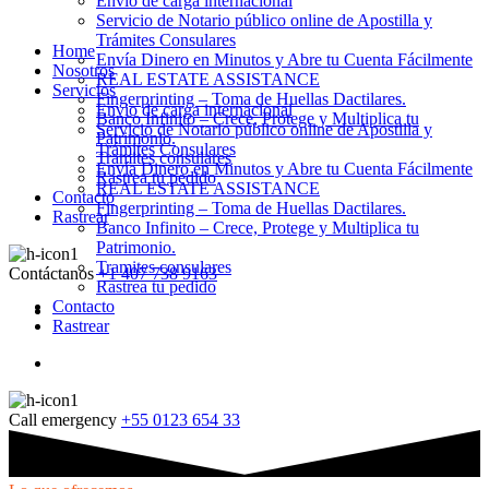
Envio de carga internacional
Servicio de Notario público online de Apostilla y
Trámites Consulares
Home
Envía Dinero en Minutos y Abre tu Cuenta Fácilmente
Nosotros
REAL ESTATE ASSISTANCE
Servicios
Fingerprinting – Toma de Huellas Dactilares.
Envio de carga internacional
Banco Infinito – Crece, Protege y Multiplica tu
Servicio de Notario público online de Apostilla y
Patrimonio.
Trámites Consulares
Tramites consulares
Envía Dinero en Minutos y Abre tu Cuenta Fácilmente
Rastrea tu pedido
REAL ESTATE ASSISTANCE
Contacto
Fingerprinting – Toma de Huellas Dactilares.
Rastrear
Banco Infinito – Crece, Protege y Multiplica tu
Patrimonio.
Tramites consulares
Contáctanos
+1 407 738 9163
Rastrea tu pedido
Contacto
Rastrear
Call emergency
+55 0123 654 33