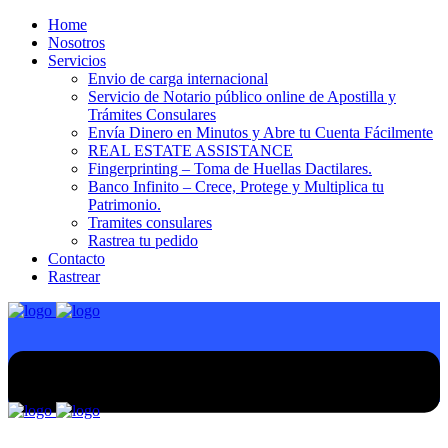
Home
Nosotros
Servicios
Envio de carga internacional
Servicio de Notario público online de Apostilla y
Trámites Consulares
Envía Dinero en Minutos y Abre tu Cuenta Fácilmente
REAL ESTATE ASSISTANCE
Fingerprinting – Toma de Huellas Dactilares.
Banco Infinito – Crece, Protege y Multiplica tu
Patrimonio.
Tramites consulares
Rastrea tu pedido
Contacto
Rastrear