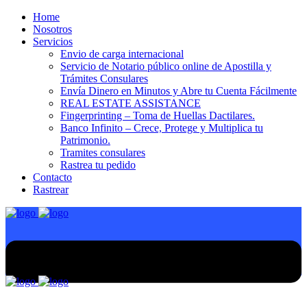
Home
Nosotros
Servicios
Envio de carga internacional
Servicio de Notario público online de Apostilla y
Trámites Consulares
Envía Dinero en Minutos y Abre tu Cuenta Fácilmente
REAL ESTATE ASSISTANCE
Fingerprinting – Toma de Huellas Dactilares.
Banco Infinito – Crece, Protege y Multiplica tu
Patrimonio.
Tramites consulares
Rastrea tu pedido
Contacto
Rastrear