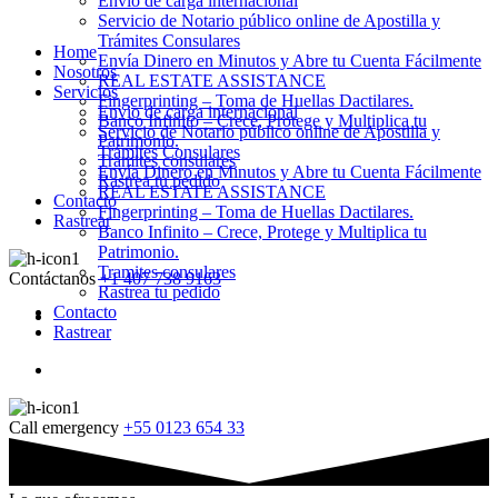
Envio de carga internacional
Servicio de Notario público online de Apostilla y
Trámites Consulares
Home
Envía Dinero en Minutos y Abre tu Cuenta Fácilmente
Nosotros
REAL ESTATE ASSISTANCE
Servicios
Fingerprinting – Toma de Huellas Dactilares.
Envio de carga internacional
Banco Infinito – Crece, Protege y Multiplica tu
Servicio de Notario público online de Apostilla y
Patrimonio.
Trámites Consulares
Tramites consulares
Envía Dinero en Minutos y Abre tu Cuenta Fácilmente
Rastrea tu pedido
REAL ESTATE ASSISTANCE
Contacto
Fingerprinting – Toma de Huellas Dactilares.
Rastrear
Banco Infinito – Crece, Protege y Multiplica tu
Patrimonio.
Tramites consulares
Contáctanos
+1 407 738 9163
Rastrea tu pedido
Contacto
Rastrear
Call emergency
+55 0123 654 33