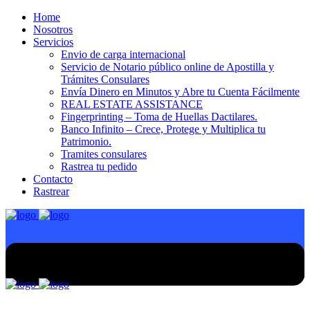
Home
Nosotros
Servicios
Envio de carga internacional
Servicio de Notario público online de Apostilla y
Trámites Consulares
Envía Dinero en Minutos y Abre tu Cuenta Fácilmente
REAL ESTATE ASSISTANCE
Fingerprinting – Toma de Huellas Dactilares.
Banco Infinito – Crece, Protege y Multiplica tu
Patrimonio.
Tramites consulares
Rastrea tu pedido
Contacto
Rastrear