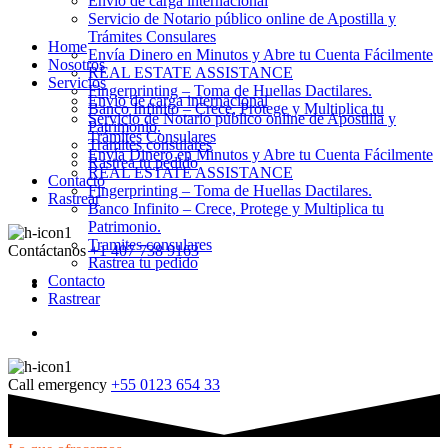
Envio de carga internacional
Servicio de Notario público online de Apostilla y
Trámites Consulares
Home
Envía Dinero en Minutos y Abre tu Cuenta Fácilmente
Nosotros
REAL ESTATE ASSISTANCE
Servicios
Fingerprinting – Toma de Huellas Dactilares.
Envio de carga internacional
Banco Infinito – Crece, Protege y Multiplica tu
Servicio de Notario público online de Apostilla y
Patrimonio.
Trámites Consulares
Tramites consulares
Envía Dinero en Minutos y Abre tu Cuenta Fácilmente
Rastrea tu pedido
REAL ESTATE ASSISTANCE
Contacto
Fingerprinting – Toma de Huellas Dactilares.
Rastrear
Banco Infinito – Crece, Protege y Multiplica tu
Patrimonio.
Tramites consulares
Contáctanos
+1 407 738 9163
Rastrea tu pedido
Contacto
Rastrear
Call emergency
+55 0123 654 33