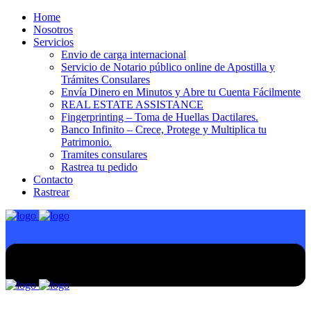
Home
Nosotros
Servicios
Envio de carga internacional
Servicio de Notario público online de Apostilla y
Trámites Consulares
Envía Dinero en Minutos y Abre tu Cuenta Fácilmente
REAL ESTATE ASSISTANCE
Fingerprinting – Toma de Huellas Dactilares.
Banco Infinito – Crece, Protege y Multiplica tu
Patrimonio.
Tramites consulares
Rastrea tu pedido
Contacto
Rastrear