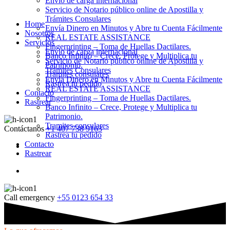
Envio de carga internacional
Servicio de Notario público online de Apostilla y
Trámites Consulares
Home
Envía Dinero en Minutos y Abre tu Cuenta Fácilmente
Nosotros
REAL ESTATE ASSISTANCE
Servicios
Fingerprinting – Toma de Huellas Dactilares.
Envio de carga internacional
Banco Infinito – Crece, Protege y Multiplica tu
Servicio de Notario público online de Apostilla y
Patrimonio.
Trámites Consulares
Tramites consulares
Envía Dinero en Minutos y Abre tu Cuenta Fácilmente
Rastrea tu pedido
REAL ESTATE ASSISTANCE
Contacto
Fingerprinting – Toma de Huellas Dactilares.
Rastrear
Banco Infinito – Crece, Protege y Multiplica tu
Patrimonio.
Tramites consulares
Contáctanos
+1 407 738 9163
Rastrea tu pedido
Contacto
Rastrear
Call emergency
+55 0123 654 33