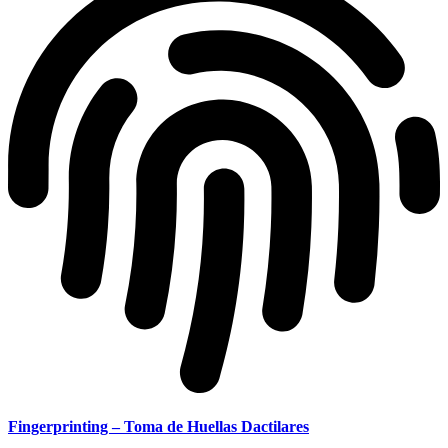
Fingerprinting – Toma de Huellas Dactilares