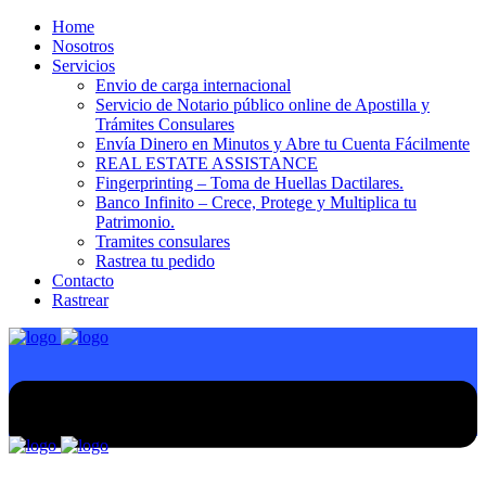
Home
Nosotros
Servicios
Envio de carga internacional
Servicio de Notario público online de Apostilla y
Trámites Consulares
Envía Dinero en Minutos y Abre tu Cuenta Fácilmente
REAL ESTATE ASSISTANCE
Fingerprinting – Toma de Huellas Dactilares.
Banco Infinito – Crece, Protege y Multiplica tu
Patrimonio.
Tramites consulares
Rastrea tu pedido
Contacto
Rastrear