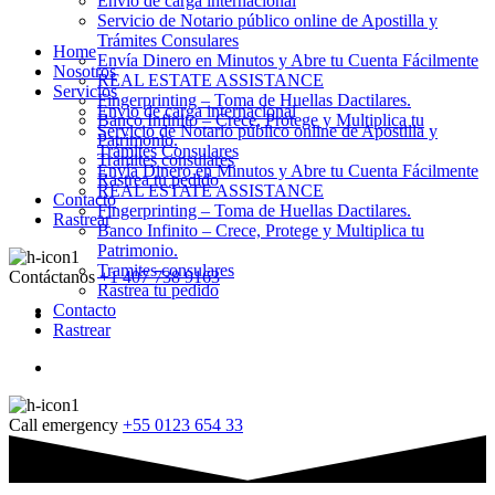
Envio de carga internacional
Servicio de Notario público online de Apostilla y
Trámites Consulares
Home
Envía Dinero en Minutos y Abre tu Cuenta Fácilmente
Nosotros
REAL ESTATE ASSISTANCE
Servicios
Fingerprinting – Toma de Huellas Dactilares.
Envio de carga internacional
Banco Infinito – Crece, Protege y Multiplica tu
Servicio de Notario público online de Apostilla y
Patrimonio.
Trámites Consulares
Tramites consulares
Envía Dinero en Minutos y Abre tu Cuenta Fácilmente
Rastrea tu pedido
REAL ESTATE ASSISTANCE
Contacto
Fingerprinting – Toma de Huellas Dactilares.
Rastrear
Banco Infinito – Crece, Protege y Multiplica tu
Patrimonio.
Tramites consulares
Contáctanos
+1 407 738 9163
Rastrea tu pedido
Contacto
Rastrear
Call emergency
+55 0123 654 33