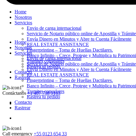
Home
Nosotros
Servicios
Envio de carga internacional
Servicio de Notario público online de Apostilla y Trámit
Envía Dinero en Minutos y Abre tu Cuenta Fácilmente
Home
REAL ESTATE ASSISTANCE
Nosotros
Fingerprinting – Toma de Huellas Dactilares.
Servicios
Banco Infinito – Crece, Protege y Multiplica tu Patrimon
Envio de carga internacional
Tramites consulares
Servicio de Notario público online de Apostilla y Trámit
Rastrea tu pedido
Envía Dinero en Minutos y Abre tu Cuenta Fácilmente
Contacto
REAL ESTATE ASSISTANCE
Rastrear
Fingerprinting – Toma de Huellas Dactilares.
Banco Infinito – Crece, Protege y Multiplica tu Patrimon
Tramites consulares
Contáctanos
+1 407 738 9163
Rastrea tu pedido
Contacto
Rastrear
Call emergency
+55 0123 654 33