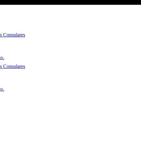
es Consulares
io.
es Consulares
io.