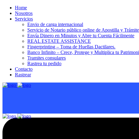
Home
Nosotros
Servicios
Envio de carga internacional
Servicio de Notario público online de Apostilla y Trámit
Envía Dinero en Minutos y Abre tu Cuenta Fácilmente
REAL ESTATE ASSISTANCE
Fingerprinting – Toma de Huellas Dactilares.
Banco Infinito – Crece, Protege y Multiplica tu Patrimon
Tramites consulares
Rastrea tu pedido
Contacto
Rastrear