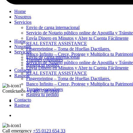
Home
Nosotros
Servicios
Envio de carga internacional
Servicio de Notario público online de Apostilla y Trámit
Envía Dinero en Minutos y Abre tu Cuenta Fácilmente
Home
REAL ESTATE ASSISTANCE
Nosotros
Fingerprinting – Toma de Huellas Dactilares.
Servicios
Banco Infinito – Crece, Protege y Multiplica tu Patrimon
Envio de carga internacional
Tramites consulares
Servicio de Notario público online de Apostilla y Trámit
Rastrea tu pedido
Envía Dinero en Minutos y Abre tu Cuenta Fácilmente
Contacto
REAL ESTATE ASSISTANCE
Rastrear
Fingerprinting – Toma de Huellas Dactilares.
Banco Infinito – Crece, Protege y Multiplica tu Patrimon
Tramites consulares
Contáctanos
+1 407 738 9163
Rastrea tu pedido
Contacto
Rastrear
Call emergency
+55 0123 654 33