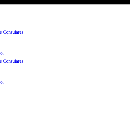
es Consulares
io.
es Consulares
io.