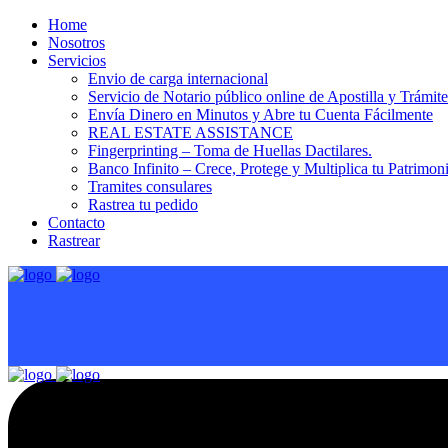
Home
Nosotros
Servicios
Envio de carga internacional
Servicio de Notario público online de Apostilla y Trámit
Envía Dinero en Minutos y Abre tu Cuenta Fácilmente
REAL ESTATE ASSISTANCE
Fingerprinting – Toma de Huellas Dactilares.
Banco Infinito – Crece, Protege y Multiplica tu Patrimon
Tramites consulares
Rastrea tu pedido
Contacto
Rastrear