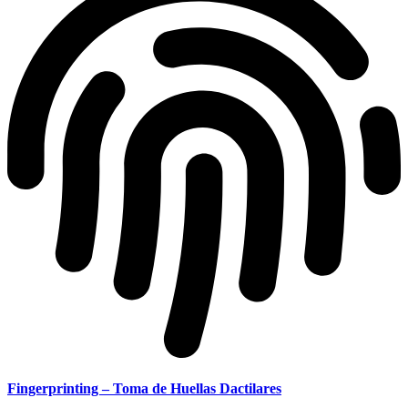
Fingerprinting – Toma de Huellas Dactilares