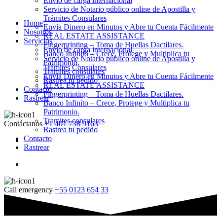
Envio de carga internacional
Servicio de Notario público online de Apostilla y
Trámites Consulares
Home
Envía Dinero en Minutos y Abre tu Cuenta Fácilmente
Nosotros
REAL ESTATE ASSISTANCE
Servicios
Fingerprinting – Toma de Huellas Dactilares.
Envio de carga internacional
Banco Infinito – Crece, Protege y Multiplica tu
Servicio de Notario público online de Apostilla y
Patrimonio.
Trámites Consulares
Tramites consulares
Envía Dinero en Minutos y Abre tu Cuenta Fácilmente
Rastrea tu pedido
REAL ESTATE ASSISTANCE
Contacto
Fingerprinting – Toma de Huellas Dactilares.
Rastrear
Banco Infinito – Crece, Protege y Multiplica tu
Patrimonio.
Tramites consulares
Contáctanos
+1 407 738 9163
Rastrea tu pedido
Contacto
Rastrear
Call emergency
+55 0123 654 33