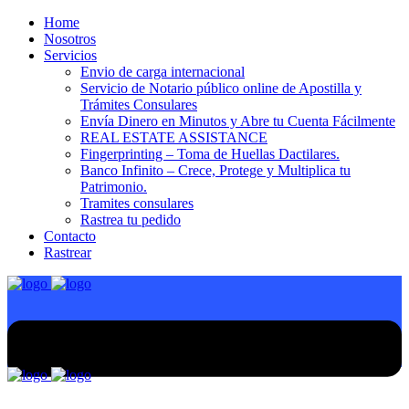
Home
Nosotros
Servicios
Envio de carga internacional
Servicio de Notario público online de Apostilla y
Trámites Consulares
Envía Dinero en Minutos y Abre tu Cuenta Fácilmente
REAL ESTATE ASSISTANCE
Fingerprinting – Toma de Huellas Dactilares.
Banco Infinito – Crece, Protege y Multiplica tu
Patrimonio.
Tramites consulares
Rastrea tu pedido
Contacto
Rastrear