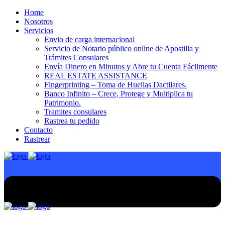
Home
Nosotros
Servicios
Envio de carga internacional
Servicio de Notario público online de Apostilla y
Trámites Consulares
Envía Dinero en Minutos y Abre tu Cuenta Fácilmente
REAL ESTATE ASSISTANCE
Fingerprinting – Toma de Huellas Dactilares.
Banco Infinito – Crece, Protege y Multiplica tu
Patrimonio.
Tramites consulares
Rastrea tu pedido
Contacto
Rastrear