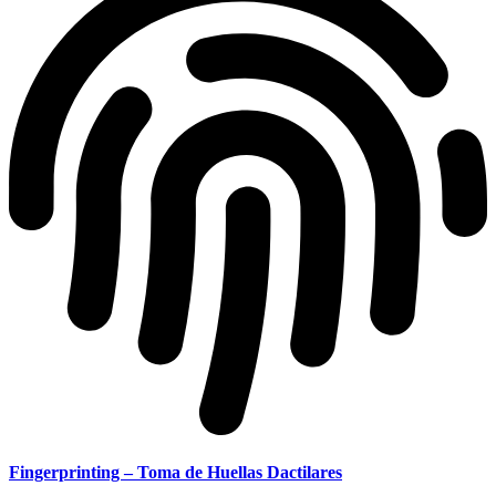
Fingerprinting – Toma de Huellas Dactilares