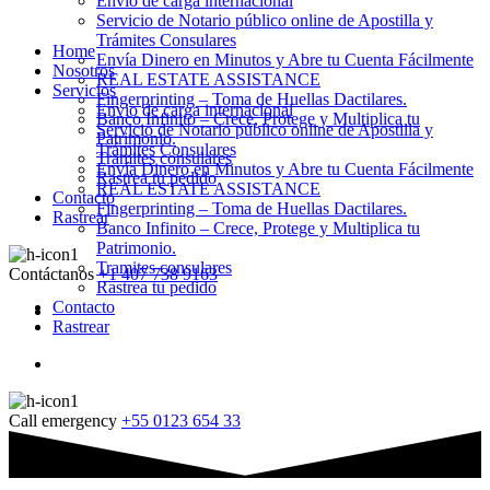
Envio de carga internacional
Servicio de Notario público online de Apostilla y
Trámites Consulares
Home
Envía Dinero en Minutos y Abre tu Cuenta Fácilmente
Nosotros
REAL ESTATE ASSISTANCE
Servicios
Fingerprinting – Toma de Huellas Dactilares.
Envio de carga internacional
Banco Infinito – Crece, Protege y Multiplica tu
Servicio de Notario público online de Apostilla y
Patrimonio.
Trámites Consulares
Tramites consulares
Envía Dinero en Minutos y Abre tu Cuenta Fácilmente
Rastrea tu pedido
REAL ESTATE ASSISTANCE
Contacto
Fingerprinting – Toma de Huellas Dactilares.
Rastrear
Banco Infinito – Crece, Protege y Multiplica tu
Patrimonio.
Tramites consulares
Contáctanos
+1 407 738 9163
Rastrea tu pedido
Contacto
Rastrear
Call emergency
+55 0123 654 33