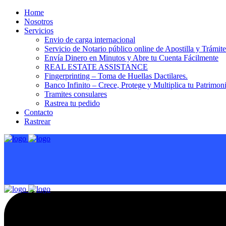
Home
Nosotros
Servicios
Envio de carga internacional
Servicio de Notario público online de Apostilla y Trámit
Envía Dinero en Minutos y Abre tu Cuenta Fácilmente
REAL ESTATE ASSISTANCE
Fingerprinting – Toma de Huellas Dactilares.
Banco Infinito – Crece, Protege y Multiplica tu Patrimon
Tramites consulares
Rastrea tu pedido
Contacto
Rastrear