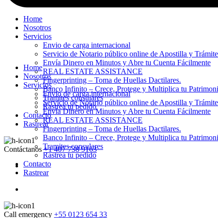
Home
Nosotros
Servicios
Envio de carga internacional
Servicio de Notario público online de Apostilla y Trámit
Envía Dinero en Minutos y Abre tu Cuenta Fácilmente
Home
REAL ESTATE ASSISTANCE
Nosotros
Fingerprinting – Toma de Huellas Dactilares.
Servicios
Banco Infinito – Crece, Protege y Multiplica tu Patrimon
Envio de carga internacional
Tramites consulares
Servicio de Notario público online de Apostilla y Trámit
Rastrea tu pedido
Envía Dinero en Minutos y Abre tu Cuenta Fácilmente
Contacto
REAL ESTATE ASSISTANCE
Rastrear
Fingerprinting – Toma de Huellas Dactilares.
Banco Infinito – Crece, Protege y Multiplica tu Patrimon
Tramites consulares
Contáctanos
+1 407 738 9163
Rastrea tu pedido
Contacto
Rastrear
Call emergency
+55 0123 654 33