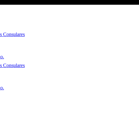
es Consulares
io.
es Consulares
io.