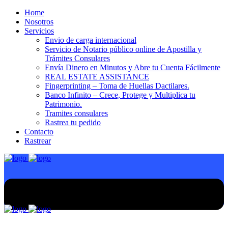
Home
Nosotros
Servicios
Envio de carga internacional
Servicio de Notario público online de Apostilla y
Trámites Consulares
Envía Dinero en Minutos y Abre tu Cuenta Fácilmente
REAL ESTATE ASSISTANCE
Fingerprinting – Toma de Huellas Dactilares.
Banco Infinito – Crece, Protege y Multiplica tu
Patrimonio.
Tramites consulares
Rastrea tu pedido
Contacto
Rastrear