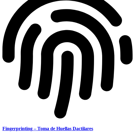
Fingerprinting – Toma de Huellas Dactilares