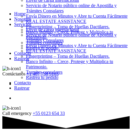
Envio de carga internacional
Servicio de Notario público online de Apostilla y
Trámites Consulares
Home
Envía Dinero en Minutos y Abre tu Cuenta Fácilmente
Nosotros
REAL ESTATE ASSISTANCE
Servicios
Fingerprinting – Toma de Huellas Dactilares.
Envio de carga internacional
Banco Infinito – Crece, Protege y Multiplica tu
Servicio de Notario público online de Apostilla y
Patrimonio.
Trámites Consulares
Tramites consulares
Envía Dinero en Minutos y Abre tu Cuenta Fácilmente
Rastrea tu pedido
REAL ESTATE ASSISTANCE
Contacto
Fingerprinting – Toma de Huellas Dactilares.
Rastrear
Banco Infinito – Crece, Protege y Multiplica tu
Patrimonio.
Tramites consulares
Contáctanos
+1 407 738 9163
Rastrea tu pedido
Contacto
Rastrear
Call emergency
+55 0123 654 33