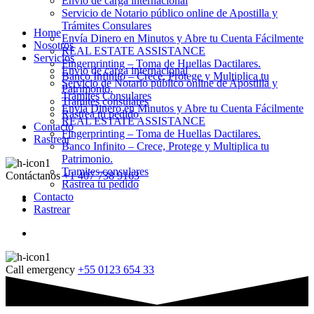
Envio de carga internacional
Servicio de Notario público online de Apostilla y
Trámites Consulares
Home
Envía Dinero en Minutos y Abre tu Cuenta Fácilmente
Nosotros
REAL ESTATE ASSISTANCE
Servicios
Fingerprinting – Toma de Huellas Dactilares.
Envio de carga internacional
Banco Infinito – Crece, Protege y Multiplica tu
Servicio de Notario público online de Apostilla y
Patrimonio.
Trámites Consulares
Tramites consulares
Envía Dinero en Minutos y Abre tu Cuenta Fácilmente
Rastrea tu pedido
REAL ESTATE ASSISTANCE
Contacto
Fingerprinting – Toma de Huellas Dactilares.
Rastrear
Banco Infinito – Crece, Protege y Multiplica tu
Patrimonio.
Tramites consulares
Contáctanos
+1 407 738 9163
Rastrea tu pedido
Contacto
Rastrear
Call emergency
+55 0123 654 33