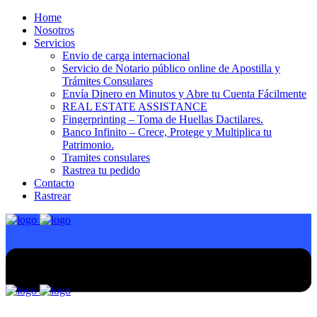
Home
Nosotros
Servicios
Envio de carga internacional
Servicio de Notario público online de Apostilla y
Trámites Consulares
Envía Dinero en Minutos y Abre tu Cuenta Fácilmente
REAL ESTATE ASSISTANCE
Fingerprinting – Toma de Huellas Dactilares.
Banco Infinito – Crece, Protege y Multiplica tu
Patrimonio.
Tramites consulares
Rastrea tu pedido
Contacto
Rastrear