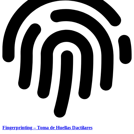
Fingerprinting – Toma de Huellas Dactilares