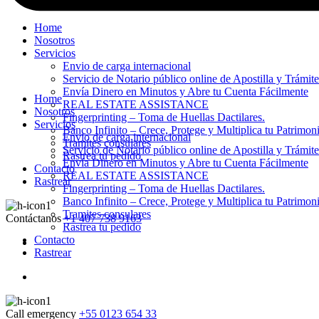
Home
Nosotros
Servicios
Envio de carga internacional
Servicio de Notario público online de Apostilla y Trámit
Envía Dinero en Minutos y Abre tu Cuenta Fácilmente
Home
REAL ESTATE ASSISTANCE
Nosotros
Fingerprinting – Toma de Huellas Dactilares.
Servicios
Banco Infinito – Crece, Protege y Multiplica tu Patrimon
Envio de carga internacional
Tramites consulares
Servicio de Notario público online de Apostilla y Trámit
Rastrea tu pedido
Envía Dinero en Minutos y Abre tu Cuenta Fácilmente
Contacto
REAL ESTATE ASSISTANCE
Rastrear
Fingerprinting – Toma de Huellas Dactilares.
Banco Infinito – Crece, Protege y Multiplica tu Patrimon
Tramites consulares
Contáctanos
+1 407 738 9163
Rastrea tu pedido
Contacto
Rastrear
Call emergency
+55 0123 654 33