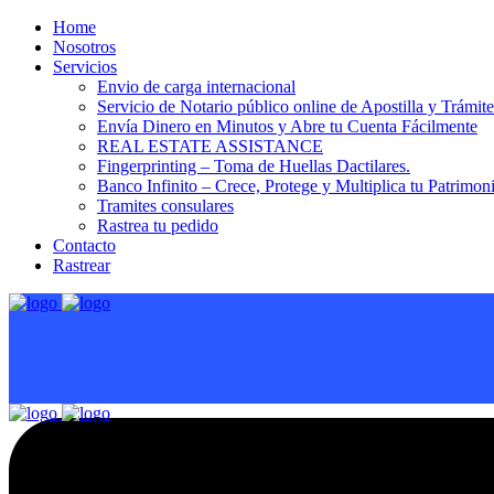
Home
Nosotros
Servicios
Envio de carga internacional
Servicio de Notario público online de Apostilla y Trámit
Envía Dinero en Minutos y Abre tu Cuenta Fácilmente
REAL ESTATE ASSISTANCE
Fingerprinting – Toma de Huellas Dactilares.
Banco Infinito – Crece, Protege y Multiplica tu Patrimon
Tramites consulares
Rastrea tu pedido
Contacto
Rastrear