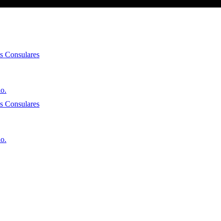
es Consulares
io.
es Consulares
io.