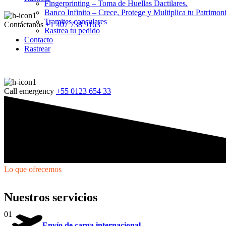
Fingerprinting – Toma de Huellas Dactilares.
Banco Infinito – Crece, Protege y Multiplica tu Patrimon
Tramites consulares
Contáctanos
+1 407 738 9163
Rastrea tu pedido
Contacto
Rastrear
Call emergency
+55 0123 654 33
Lo que ofrecemos
Nuestros servicios
01
Envío de carga internacional