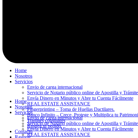
Home
Nosotros
Servicios
Envio de carga internacional
Servicio de Notario público online de Apostilla y Trámit
Envía Dinero en Minutos y Abre tu Cuenta Fácilmente
Home
REAL ESTATE ASSISTANCE
Nosotros
Fingerprinting – Toma de Huellas Dactilares.
Servicios
Banco Infinito – Crece, Protege y Multiplica tu Patrimon
Envio de carga internacional
Tramites consulares
Servicio de Notario público online de Apostilla y Trámit
Rastrea tu pedido
Envía Dinero en Minutos y Abre tu Cuenta Fácilmente
Contacto
REAL ESTATE ASSISTANCE
Rastrear