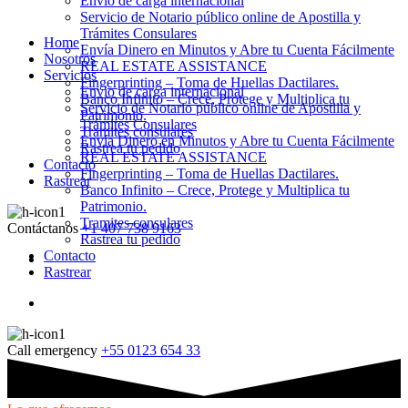
Envio de carga internacional
Servicio de Notario público online de Apostilla y
Trámites Consulares
Home
Envía Dinero en Minutos y Abre tu Cuenta Fácilmente
Nosotros
REAL ESTATE ASSISTANCE
Servicios
Fingerprinting – Toma de Huellas Dactilares.
Envio de carga internacional
Banco Infinito – Crece, Protege y Multiplica tu
Servicio de Notario público online de Apostilla y
Patrimonio.
Trámites Consulares
Tramites consulares
Envía Dinero en Minutos y Abre tu Cuenta Fácilmente
Rastrea tu pedido
REAL ESTATE ASSISTANCE
Contacto
Fingerprinting – Toma de Huellas Dactilares.
Rastrear
Banco Infinito – Crece, Protege y Multiplica tu
Patrimonio.
Tramites consulares
Contáctanos
+1 407 738 9163
Rastrea tu pedido
Contacto
Rastrear
Call emergency
+55 0123 654 33