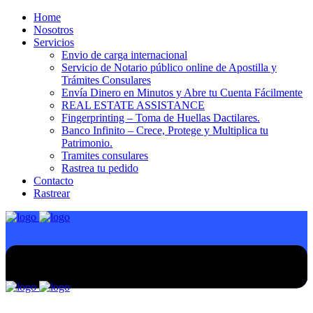
Home
Nosotros
Servicios
Envio de carga internacional
Servicio de Notario público online de Apostilla y
Trámites Consulares
Envía Dinero en Minutos y Abre tu Cuenta Fácilmente
REAL ESTATE ASSISTANCE
Fingerprinting – Toma de Huellas Dactilares.
Banco Infinito – Crece, Protege y Multiplica tu
Patrimonio.
Tramites consulares
Rastrea tu pedido
Contacto
Rastrear