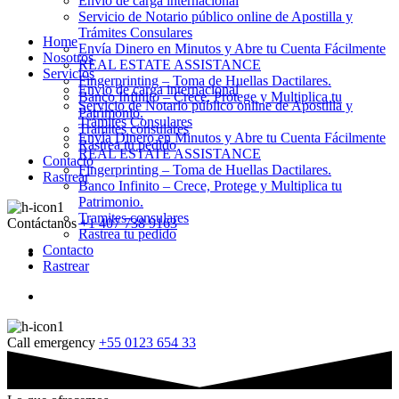
Envio de carga internacional
Servicio de Notario público online de Apostilla y
Trámites Consulares
Home
Envía Dinero en Minutos y Abre tu Cuenta Fácilmente
Nosotros
REAL ESTATE ASSISTANCE
Servicios
Fingerprinting – Toma de Huellas Dactilares.
Envio de carga internacional
Banco Infinito – Crece, Protege y Multiplica tu
Servicio de Notario público online de Apostilla y
Patrimonio.
Trámites Consulares
Tramites consulares
Envía Dinero en Minutos y Abre tu Cuenta Fácilmente
Rastrea tu pedido
REAL ESTATE ASSISTANCE
Contacto
Fingerprinting – Toma de Huellas Dactilares.
Rastrear
Banco Infinito – Crece, Protege y Multiplica tu
Patrimonio.
Tramites consulares
Contáctanos
+1 407 738 9163
Rastrea tu pedido
Contacto
Rastrear
Call emergency
+55 0123 654 33