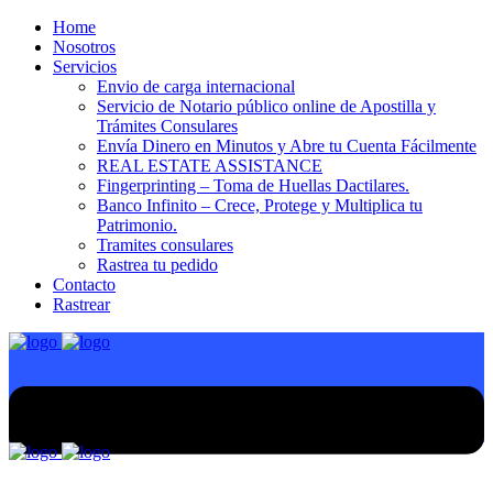
Home
Nosotros
Servicios
Envio de carga internacional
Servicio de Notario público online de Apostilla y
Trámites Consulares
Envía Dinero en Minutos y Abre tu Cuenta Fácilmente
REAL ESTATE ASSISTANCE
Fingerprinting – Toma de Huellas Dactilares.
Banco Infinito – Crece, Protege y Multiplica tu
Patrimonio.
Tramites consulares
Rastrea tu pedido
Contacto
Rastrear