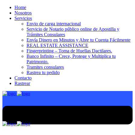
Home
Nosotros
Servicios
Envio de carga internacional
Servicio de Notario público online de Apostilla y
Trámites Consulares
Envía Dinero en Minutos y Abre tu Cuenta Fácilmente
REAL ESTATE ASSISTANCE
Fingerprinting – Toma de Huellas Dactilares.
Banco Infinito – Crece, Protege y Multiplica tu
Patrimonio.
Tramites consulares
Rastrea tu pedido
Contacto
Rastrear