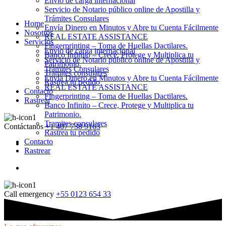
Envio de carga internacional
Servicio de Notario público online de Apostilla y
Trámites Consulares
Home
Envía Dinero en Minutos y Abre tu Cuenta Fácilmente
Nosotros
REAL ESTATE ASSISTANCE
Servicios
Fingerprinting – Toma de Huellas Dactilares.
Envio de carga internacional
Banco Infinito – Crece, Protege y Multiplica tu
Servicio de Notario público online de Apostilla y
Patrimonio.
Trámites Consulares
Tramites consulares
Envía Dinero en Minutos y Abre tu Cuenta Fácilmente
Rastrea tu pedido
REAL ESTATE ASSISTANCE
Contacto
Fingerprinting – Toma de Huellas Dactilares.
Rastrear
Banco Infinito – Crece, Protege y Multiplica tu
Patrimonio.
Tramites consulares
Contáctanos
+1 407 738 9163
Rastrea tu pedido
Contacto
Rastrear
Call emergency
+55 0123 654 33